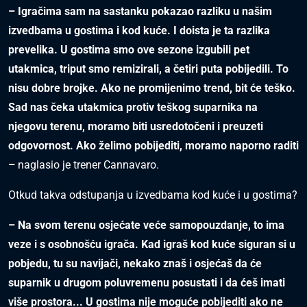
– Igračima sam na sastanku pokazao razliku u našim
izvedbama u gostima i kod kuće. I doista je ta razlika
prevelika. U gostima smo ove sezone izgubili pet
utakmica, triput smo remizirali, a četiri puta pobijedili. To
nisu dobre brojke. Ako ne promijenimo trend, bit će teško.
Sad nas čeka utakmica protiv teškog suparnika na
njegovu terenu, moramo biti usredotočeni i preuzeti
odgovornost. Ako želimo pobijediti, moramo naporno raditi
–
naglasio je trener Cannavaro.
Otkud takva odstupanja u izvedbama kod kuće i u gostima?
– Na svom terenu osjećate veće samopouzdanje, to ima
veze i s osobnošću igrača. Kad igraš kod kuće siguran si u
pobjedu, tu su navijači, nekako znaš i osjećaš da će
suparnik u drugom poluvremenu posustati i da ćeš imati
više prostora... U gostima nije moguće pobijediti ako ne