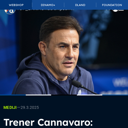
WEBSHOP
DINAMO+
DLAND
FOUNDATION
TOP_BAR.MembershipSuffix
—
29.3.2025
MEDIJI
Trener Cannavaro: