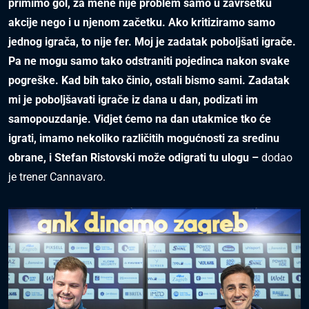
primimo gol, za mene nije problem samo u završetku
akcije nego i u njenom začetku. Ako kritiziramo samo
jednog igrača, to nije fer. Moj je zadatak poboljšati igrače.
Pa ne mogu samo tako odstraniti pojedinca nakon svake
pogreške. Kad bih tako činio, ostali bismo sami. Zadatak
mi je poboljšavati igrače iz dana u dan, podizati im
samopouzdanje. Vidjet ćemo na dan utakmice tko će
igrati, imamo nekoliko različitih mogućnosti za sredinu
obrane, i Stefan Ristovski može odigrati tu ulogu –
dodao
je trener Cannavaro.