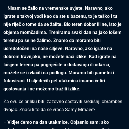
– Nisam se žalio na vremenske uvjete. Naravno, ako
igrate u takvoj vodi kao da ste u bazenu, to je teško i tu
nije riječ o tome da se žalite. Bio teren dobar ili ne, isto je
objema momčadima. Treniramo svaki dan na jako lošem
terenu pa se ne žalimo. Znamo da moramo biti
usredotočeni na naše ciljeve. Naravno, ako igrate na
dobrom travnjaku, ne možete naći izlike. Kad igrate na
lošijem terenu pa pogriješite u dodavanju ili udarcu,
možete se izvlačiti na podlogu. Moramo biti pametni i
fokusirani. U sljedećih pet utakmica imamo četiri
gostovanja i ne možemo tražiti izlike.
Za ovu će priliku biti izazovno sastaviti središnji obrambeni
dvojac. Znači li to da se vraća Samy Mmaee?
– Vidjet ćemo na dan utakmice. Objasnio sam: ako