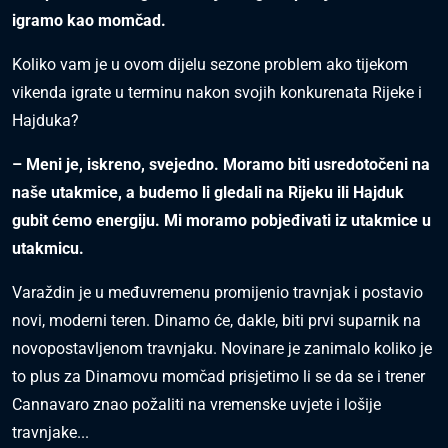
igramo kao momčad.
Koliko vam je u ovom dijelu sezone problem ako tijekom
vikenda igrate u terminu nakon svojih konkurenata Rijeke i
Hajduka?
– Meni je, iskreno, svejedno. Moramo biti usredotočeni na
naše utakmice, a budemo li gledali na Rijeku ili Hajduk
gubit ćemo energiju. Mi moramo pobjeđivati iz utakmice u
utakmicu.
Varaždin je u međuvremenu promijenio travnjak i postavio
novi, moderni teren. Dinamo će, dakle, biti prvi suparnik na
novopostavljenom travnjaku. Novinare je zanimalo koliko je
to plus za Dinamovu momčad prisjetimo li se da se i trener
Cannavaro znao požaliti na vremenske uvjete i lošije
travnjake...