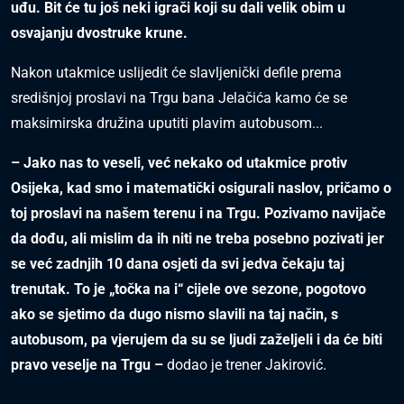
uđu. Bit će tu još neki igrači koji su dali velik obim u
osvajanju dvostruke krune.
Nakon utakmice uslijedit će slavljenički defile prema
središnjoj proslavi na Trgu bana Jelačića kamo će se
maksimirska družina uputiti plavim autobusom...
– Jako nas to veseli, već nekako od utakmice protiv
Osijeka, kad smo i matematički osigurali naslov, pričamo o
toj proslavi na našem terenu i na Trgu. Pozivamo navijače
da dođu, ali mislim da ih niti ne treba posebno pozivati jer
se već zadnjih 10 dana osjeti da svi jedva čekaju taj
trenutak. To je „točka na i“ cijele ove sezone, pogotovo
ako se sjetimo da dugo nismo slavili na taj način, s
autobusom, pa vjerujem da su se ljudi zaželjeli i da će biti
pravo veselje na Trgu –
dodao je trener Jakirović.