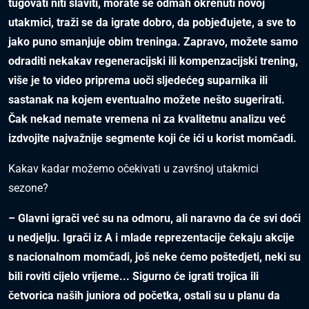
tugovati niti slaviti, morate se odmah okrenuti novoj
utakmici, traži se da igrate dobro, da pobjeđujete, a sve to
jako puno smanjuje obim treninga. Zapravo, možete samo
odraditi nekakav regeneracijski ili kompenzacijski trening,
više je to video priprema uoči sljedećeg suparnika ili
sastanak na kojem eventualno možete nešto sugerirati.
Čak nekad nemate vremena ni za kvalitetnu analizu već
izdvojite najvažnije segmente koji će ići u korist momčadi.
Kakav kadar možemo očekivati u završnoj utakmici
sezone?
– Glavni igrači već su na odmoru, ali naravno da će svi doći
u nedjelju. Igrači iz A i mlade reprezentacije čekaju akcije
s nacionalnom momčadi, još neke ćemo poštedjeti, neki su
bili roviti cijelo vrijeme... Sigurno će igrati trojica ili
četvorica naših juniora od početka, ostali su u planu da