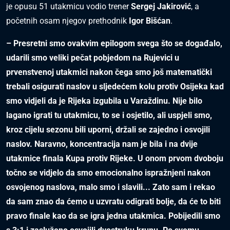
je opusu 51 utakmicu vodio trener
Sergej Jakirović
, a
početnih osam njegov prethodnik
Igor Bišćan
.
– Presretni smo ovakvim epilogom svega što se događalo,
udarili smo veliki pečat pobjedom na Rujevici u
prvenstvenoj utakmici nakon čega smo još matematički
trebali osigurati naslov u sljedećem kolu protiv Osijeka kad
smo vidjeli da je Rijeka izgubila u Varaždinu. Nije bilo
lagano igrati tu utakmicu, to se i osjetilo, ali uspjeli smo,
kroz cijelu sezonu bili uporni, držali se zajedno i osvojili
naslov. Naravno, koncentracija nam je bila i na dvije
utakmice finala Kupa protiv Rijeke. U onom prvom dvoboju
točno se vidjelo da smo emocionalno ispražnjeni nakon
osvojenog naslova, malo smo i slavili... Zato sam i rekao
da sam znao da ćemo u uzvratu odigrati bolje, da će to biti
pravo finale kao da se igra jedna utakmica. Pobijedili smo