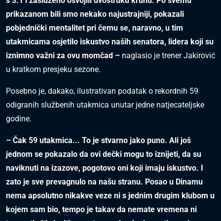
s 3:1 i zasluženo osvojili dvostruku krunu. Po svemu
prikazanom bili smo nekako najustrajniji, pokazali
pobjednički mentalitet pri čemu se, naravno, u tim
utakmicama osjetilo iskustvo naših senatora, lidera koji su
iznimno važni za ovu momčad –
naglasio je trener Jakirović
u kratkom presjeku sezone.
Posebno je, dakako, ilustrativan podatak o rekordnih 59
odigranih službenih utakmica unutar jedne natjecateljske
godine.
– Čak 59 utakmica... To je stvarno jako puno. Ali još
jednom se pokazalo da ovi dečki mogu to iznijeti, da su
naviknuti na izazove, pogotovo oni koji imaju iskustvo. I
zato je sve prevagnulo na našu stranu. Posao u Dinamu
nema apsolutno nikakve veze ni s jednim drugim klubom u
kojem sam bio, tempo je takav da nemate vremena ni