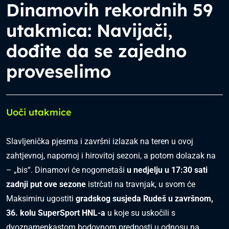
Dinamovih rekordnih 59
utakmica: Navijači,
dođite da se zajedno
proveselimo
Uoči utakmice
Slavljenička pjesma i završni izlazak na teren u ovoj
zahtjevnoj, napornoj i hirovitoj sezoni, a potom dolazak na
– „bis“. Dinamovi će nogometaši
u nedjelju u 17:30 sati
zadnji put ove sezone
istrčati na travnjak, u svom će
Maksimiru ugostiti
gradskog susjeda Rudeš u završnom,
36. kolu SuperSport HNL-a
u koje su uskočili s
dvoznamenkastom bodovnom prednosti u odnosu na