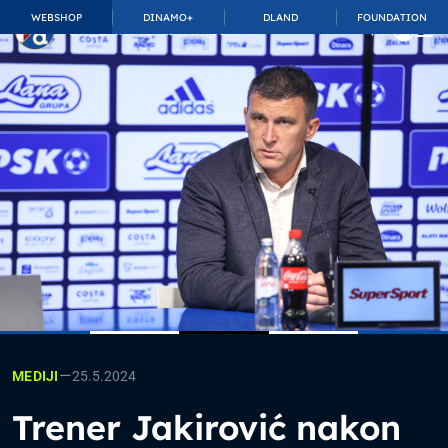
WEBSHOP
DINAMO+
DLAND
FOUNDATION
TOP_BAR.MembershipSuffix
—
25.5.2024
MEDIJI
Trener Jakirović nakon