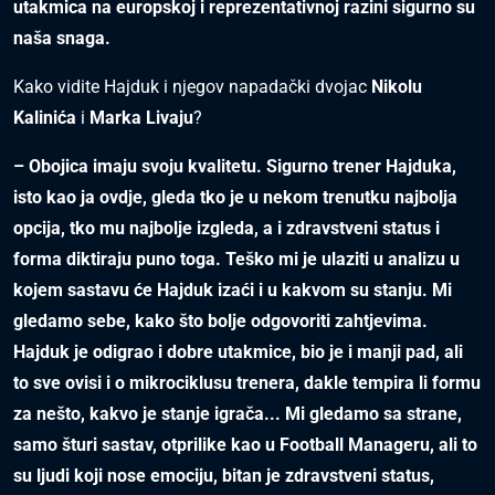
utakmica na europskoj i reprezentativnoj razini sigurno su
naša snaga.
Kako vidite Hajduk i njegov napadački dvojac
Nikolu
Kalinića
i
Marka Livaju
?
– Obojica imaju svoju kvalitetu. Sigurno trener Hajduka,
isto kao ja ovdje, gleda tko je u nekom trenutku najbolja
opcija, tko mu najbolje izgleda, a i zdravstveni status i
forma diktiraju puno toga. Teško mi je ulaziti u analizu u
kojem sastavu će Hajduk izaći i u kakvom su stanju. Mi
gledamo sebe, kako što bolje odgovoriti zahtjevima.
Hajduk je odigrao i dobre utakmice, bio je i manji pad, ali
to sve ovisi i o mikrociklusu trenera, dakle tempira li formu
za nešto, kakvo je stanje igrača... Mi gledamo sa strane,
samo šturi sastav, otprilike kao u Football Manageru, ali to
su ljudi koji nose emociju, bitan je zdravstveni status,