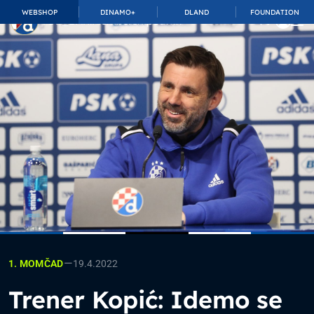
WEBSHOP
DINAMO+
DLAND
FOUNDATION
TOP_BAR.MembershipSuffix
—
19.4.2022
1. MOMČAD
Trener Kopić: Idemo se