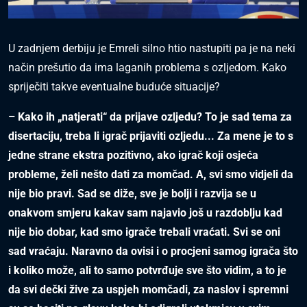
U zadnjem derbiju je Emreli silno htio nastupiti pa je na neki
način prešutio da ima laganih problema s ozljedom. Kako
spriječiti takve eventualne buduće situacije?
– Kako ih „natjerati“ da prijave ozljedu? To je sad tema za
disertaciju, treba li igrač prijaviti ozljedu... Za mene je to s
jedne strane ekstra pozitivno, ako igrač koji osjeća
probleme, želi nešto dati za momčad. A, svi smo vidjeli da
nije bio pravi. Sad se diže, sve je bolji i razvija se u
onakvom smjeru kakav sam najavio još u razdoblju kad
nije bio dobar, kad smo igrače trebali vraćati. Svi se oni
sad vraćaju. Naravno da ovisi i o procjeni samog igrača što
i koliko može, ali to samo potvrđuje sve što vidim, a to je
da svi dečki žive za uspjeh momčadi, za naslov i spremni