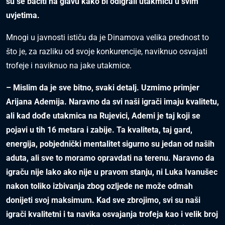
su se baciti na glavu kako bi odigrali utakmicu u svim
uvjetima.
Mnogi u javnosti ističu da je Dinamova velika prednost to
što je, za razliku od svoje konkurencije, naviknuo osvajati
trofeje i naviknuo na jake utakmice.
– Mislim da je sve bitno, svaki detalj. Uzmimo primjer
Arijana Ademija. Naravno da svi naši igrači imaju kvalitetu,
ali kad dođe utakmica na Rujevici, Ademi je taj koji se
pojavi u tih 16 metara i zabije. Ta kvaliteta, taj gard,
energija, pobjednički mentalitet sigurno su jedan od naših
aduta, ali sve to moramo opravdati na terenu. Naravno da
igraču nije lako ako nije u pravom stanju, ni Luka Ivanušec
nakon toliko izbivanja zbog ozljede ne može odmah
donijeti svoj maksimum. Kad sve zbrojimo, svi su naši
igrači kvalitetni i ta navika osvajanja trofeja kao i velik broj