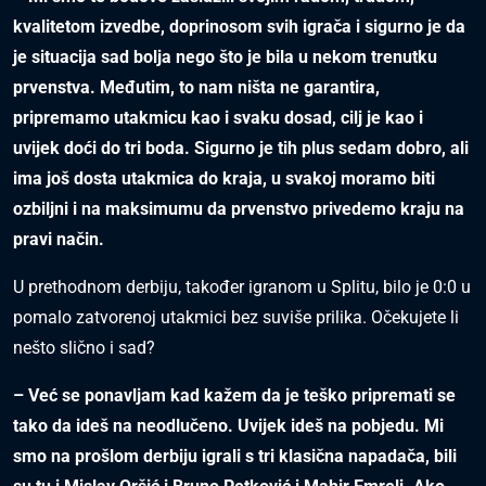
kvalitetom izvedbe, doprinosom svih igrača i sigurno je da
je situacija sad bolja nego što je bila u nekom trenutku
prvenstva. Međutim, to nam ništa ne garantira,
pripremamo utakmicu kao i svaku dosad, cilj je kao i
uvijek doći do tri boda. Sigurno je tih plus sedam dobro, ali
ima još dosta utakmica do kraja, u svakoj moramo biti
ozbiljni i na maksimumu da prvenstvo privedemo kraju na
pravi način.
U prethodnom derbiju, također igranom u Splitu, bilo je 0:0 u
pomalo zatvorenoj utakmici bez suviše prilika. Očekujete li
nešto slično i sad?
– Već se ponavljam kad kažem da je teško pripremati se
tako da ideš na neodlučeno. Uvijek ideš na pobjedu. Mi
smo na prošlom derbiju igrali s tri klasična napadača, bili