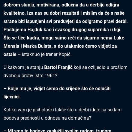
dobrom stanju, motivirana, odlučna da u derbiju odigra
kvalitetno. Iza nas su dobri rezultati i mislim da će s naše
strane biti ispunjeni svi preduvjeti da odigramo pravi derbi.
Poštujemo Hajduk kao i svakog drugog suparnika u ligi.
Što se tiče kadra, mogu samo reći da sigurno nema Luke
Menala i Marka Bulata, a do utakmice ćemo vidjeti za
ostale –
istaknuo je trener Kopić.
U kakvom je stanju
Bartol Franjić
koji se ozlijedio u prošlom
dvoboju protiv Istre 1961?
– Bolje mu je, vidjet ćemo do srijede što će odlučiti
liječnici.
Koliko vam je psihološki lakše što u derbi idete sa sedam
bodova prednosti u odnosu na domaćina?
– Mi smo te bodove zaslužili svojim radom, trudom,