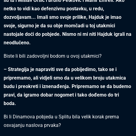
su tu i Mislav Oršić i Bruno Petković i Mahir Emreli. Ako
netko to vidi kao defenzivnu postavku, u redu,
dozvoljavam... Imali smo svoje prilike, Hajduk je imao
svoje, sigurno je da su obje momčadi u toj utakmici
nastojale doći do pobjede. Nismo ni mi niti Hajduk igrali na
neodlučeno.
Biste li bili zadovoljni bodom u ovoj utakmici?
– Strategija je napraviti sve da pobijedimo, tako se i
pripremamo, ali vidjeli smo da u velikom broju utakmica
budu i preokreti i iznenađenja. Pripremamo se da budemo
pravi, da igramo dobar nogomet i tako dođemo do tri
boda.
Bi li Dinamova pobjeda u Splitu bila velik korak prema
osvajanju naslova prvaka?