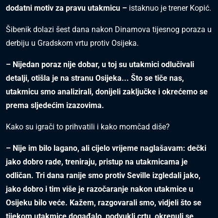
dodatni motiv za pravu utakmicu –
istaknuo je trener Kopić.
Šibenik dolazi šest dana nakon Dinamova tijesnog poraza u
derbiju u Gradskom vrtu protiv Osijeka.
– Nijedan poraz nije dobar, u toj su utakmici odlučivali
detalji, otišla je na stranu Osijeka... Što se tiče nas,
utakmicu smo analizirali, donijeli zaključke i okrećemo se
prema sljedećim izazovima.
Kako su igrači to prihvatili i kako momčad diše?
– Nije im bilo lagano, ali cijelo vrijeme naglašavam: dečki
jako dobro rade, treniraju, pristup na utakmicama je
odličan. Tri dana ranije smo protiv Seville izgledali jako,
jako dobro i tim više je razočaranje nakon utakmice u
Osijeku bilo veće. Kažem, razgovarali smo, vidjeli što se
tijekom utakmice događalo, podvukli crtu, okrenuli se