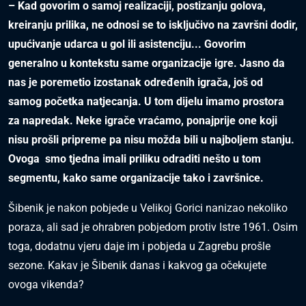
– Kad govorim o samoj realizaciji, postizanju golova,
kreiranju prilika, ne odnosi se to isključivo na završni dodir,
upućivanje udarca u gol ili asistenciju... Govorim
generalno u kontekstu same organizacije igre. Jasno da
nas je poremetio izostanak određenih igrača, još od
samog početka natjecanja. U tom dijelu imamo prostora
za napredak. Neke igrače vraćamo, ponajprije one koji
nisu prošli pripreme pa nisu možda bili u najboljem stanju.
Ovoga smo tjedna imali priliku odraditi nešto u tom
segmentu, kako same organizacije tako i završnice.
Šibenik je nakon pobjede u Velikoj Gorici nanizao nekoliko
poraza, ali sad je ohrabren pobjedom protiv Istre 1961. Osim
toga, dodatnu vjeru daje im i pobjeda u Zagrebu prošle
sezone. Kakav je Šibenik danas i kakvog ga očekujete
ovoga vikenda?