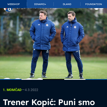
WEBSHOP
DINAMO+
DLAND
FOUNDATION
TOP_BAR.MembershipSuffix
—
4.3.2022
1. MOMČAD
Trener Kopić: Puni smo