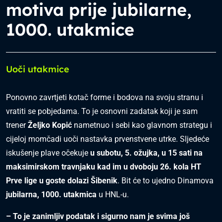
motiva prije jubilarne,
1000. utakmice
Uoči utakmice
Ponovno zavrtjeti kotač forme i bodova na svoju stranu i
vratiti se pobjedama. To je osnovni zadatak koji je sam
trener
Željko Kopić
nametnuo i sebi kao glavnom strategu i
cijeloj momčadi uoči nastavka prvenstvene utrke. Sljedeće
iskušenje plave očekuje
u subotu, 5. ožujka, u 15 sati na
maksimirskom travnjaku kad im u dvoboju 26. kola HT
Prve lige u goste dolazi Šibenik
. Bit će to ujedno Dinamova
jubilarna, 1000. utakmica
u HNL-u.
– To je zanimljiv podatak i sigurno nam je svima još