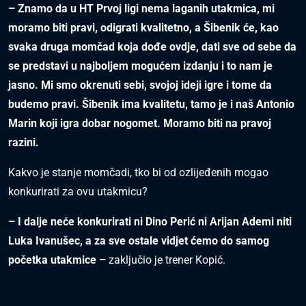
– Znamo da u HT Prvoj ligi nema laganih utakmica, mi
moramo biti pravi, odigrati kvalitetno, a Šibenik će, kao
svaka druga momčad koja dođe ovdje, dati sve od sebe da
se predstavi u najboljem mogućem izdanju i to nam je
jasno. Mi smo okrenuti sebi, svojoj ideji igre i tome da
budemo pravi. Šibenik ima kvalitetu, tamo je i naš Antonio
Marin koji igra dobar nogomet. Moramo biti na pravoj
razini.
Kakvo je stanje momčadi, tko bi od ozlijeđenih mogao
konkurirati za ovu utakmicu?
– I dalje neće konkurirati ni Dino Perić ni Arijan Ademi niti
Luka Ivanušec, a za sve ostale vidjet ćemo do samog
početka utakmice –
zaključio je trener Kopić.