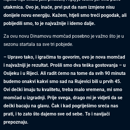
utakmica. Ovo je, inače, prvi put da nam izmjene nisu
donijele novu energiju. Kažem, htjeli smo treći pogodak, ali
pobijedili smo, to je najvažnije i idemo dalje.
Za ovu novu Dinamovu momčad posebno je važno što je u
sezonu startala sa sve tri pobjede.
– Upravo tako, i igračima to govorim, ovo je nova momčad
i najvažniji je rezultat. Prošli smo dva teška gostovanja – u
Osijeku i u Rijeci. Ali radit ćemo na tome da svih 90 minuta
budemo onakvi kakvi smo sad na Rujevici bili u prvih 45.
Ovi dečki imaju tu kvalitetu, treba malo vremena, mi smo
momčad u izgradnji. Prije svega, drago mi je vidjeti da se
dečki bacaju na glavu. Čak i kad pogriješimo sreća nas
prati, i to zato što dajemo sve od sebe. To i navijači
prepoznaju.