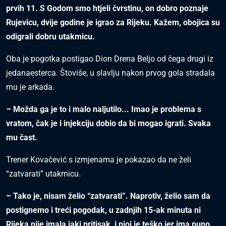
prvih 11. S Godom smo htjeli čvrstinu, on dobro poznaje
Rujevicu, dvije godine je igrao za Rijeku. Kažem, obojica su
odigrali dobru utakmicu.
Oba je pogotka postigao Dion Drena Beljo od čega drugi iz
jedanaesterca. Štoviše, u slavlju nakon prvog gola stradala
mu je arkada.
– Možda ga je to i malo naljutilo... Imao je problema s
vratom, čak je i injekciju dobio da bi mogao igrati. Svaka
mu čast.
Trener Kovačević s izmjenama je pokazao da ne želi
“zatvarati” utakmicu.
– Tako je, nisam želio “zatvarati”. Naprotiv, želio sam da
postignemo i treći pogodak, u zadnjih 15-ak minuta ni
Rijeka nije imala jaki pritisak, i njoj je teško jer ima puno