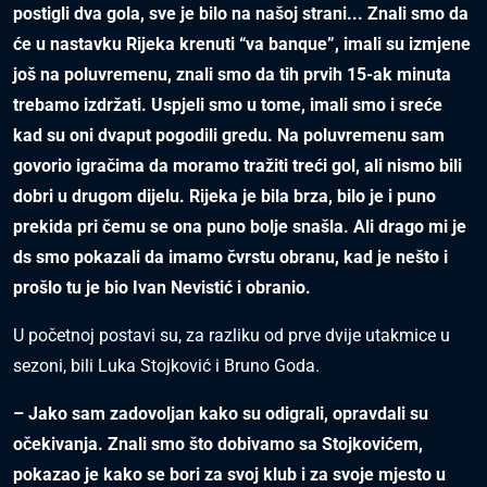
postigli dva gola, sve je bilo na našoj strani... Znali smo da
će u nastavku Rijeka krenuti “va banque”, imali su izmjene
još na poluvremenu, znali smo da tih prvih 15-ak minuta
trebamo izdržati. Uspjeli smo u tome, imali smo i sreće
kad su oni dvaput pogodili gredu. Na poluvremenu sam
govorio igračima da moramo tražiti treći gol, ali nismo bili
dobri u drugom dijelu. Rijeka je bila brza, bilo je i puno
prekida pri čemu se ona puno bolje snašla. Ali drago mi je
ds smo pokazali da imamo čvrstu obranu, kad je nešto i
prošlo tu je bio Ivan Nevistić i obranio.
U početnoj postavi su, za razliku od prve dvije utakmice u
sezoni, bili Luka Stojković i Bruno Goda.
– Jako sam zadovoljan kako su odigrali, opravdali su
očekivanja. Znali smo što dobivamo sa Stojkovićem,
pokazao je kako se bori za svoj klub i za svoje mjesto u