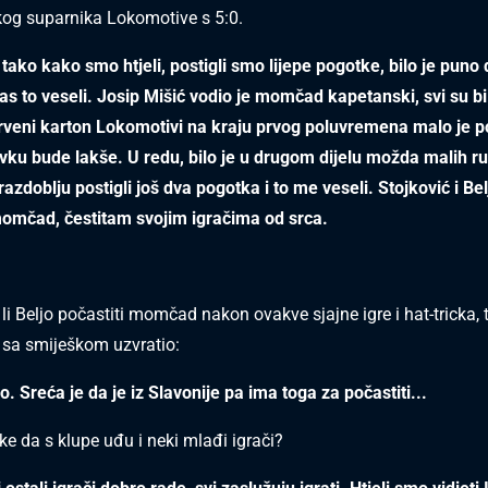
kog suparnika Lokomotive s 5:0.
 tako kako smo htjeli, postigli smo lijepe pogotke, bilo je puno
as to veseli. Josip Mišić vodio je momčad kapetanski, svi su bili
 Crveni karton Lokomotivi na kraju prvog poluvremena malo je
ku bude lakše. U redu, bilo je u drugom dijelu možda malih rup
azdoblju postigli još dva pogotka i to me veseli. Stojković i Bel
omčad, čestitam svojim igračima od srca.
li Beljo počastiti momčad nakon ovakve sjajne igre i hat-tricka, 
 sa smiješkom uzvratio:
. Sreća je da je iz Slavonije pa ima toga za počastiti...
ilike da s klupe uđu i neki mlađi igrači?