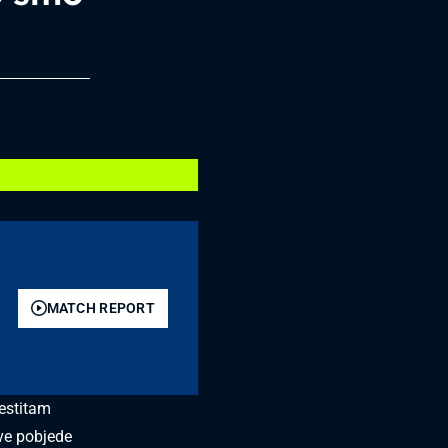
MATCH REPORT
čestitam
ve pobjede