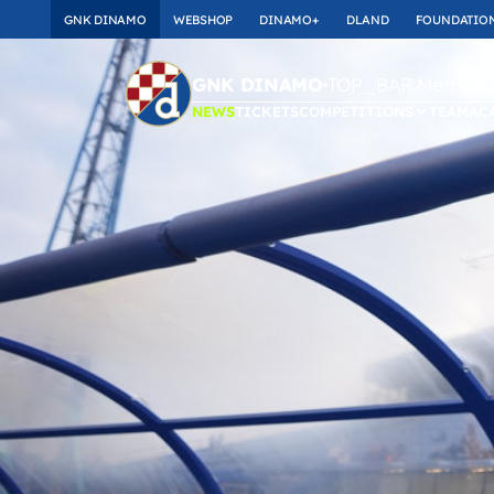
GNK DINAMO
WEBSHOP
DINAMO+
DLAND
FOUNDATIO
TOP_BAR.Membersh
GNK DINAMO
NEWS
TICKETS
COMPETITIONS
TEAM
AC