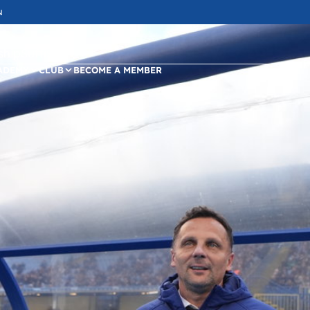
N
ipSuffix
ADEMY
CLUB
BECOME A MEMBER