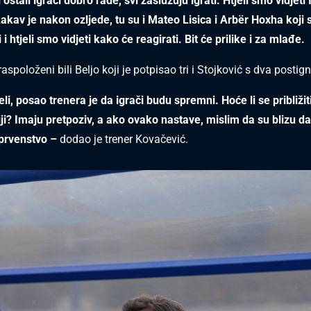
i i ostali igrači dobro rade, svi zaslužuju igrati. Htjeli smo vidjet
kav je nakon ozljede, tu su i Mateo Lisica i Arbër Hoxha koji 
 i htjeli smo vidjeti kako će reagirati. Bit će prilike i za mlađe.
spoloženi bili Beljo koji je potpisao tri i Stojković s dva postig
i, posao trenera je da igrači budu spremni. Hoće li se približit
ji? Imaju pretpoziv, a ako ovako nastave, mislim da su blizu da
prvenstvo –
dodao je trener Kovačević.