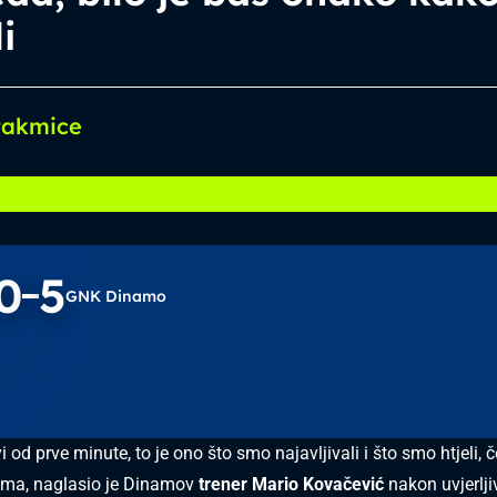
li
takmice
0
5
GNK Dinamo
i od prve minute, to je ono što smo najavljivali i što smo htjeli, 
ima, naglasio je Dinamov
trener Mario Kovačević
nakon uvjerlji