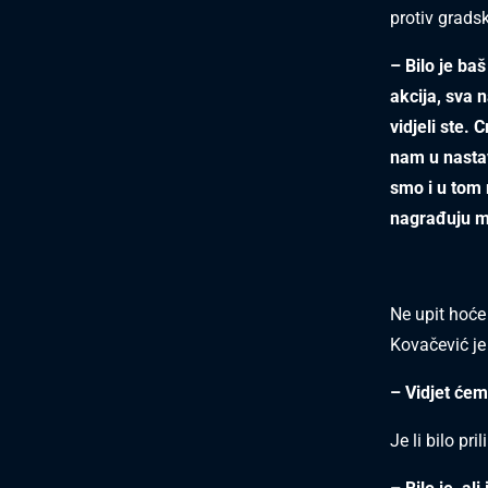
protiv grads
– Bilo je baš
akcija, sva n
vidjeli ste.
nam u nastav
smo i u tom r
nagrađuju m
Ne upit hoće 
Kovačević je
– Vidjet ćemo
Je li bilo pr