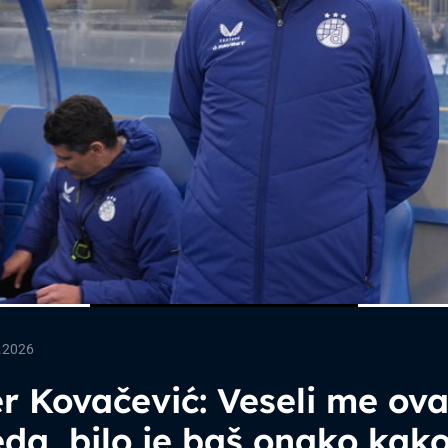
.2026
r Kovačević: Veseli me ov
da, bilo je baš onako kak