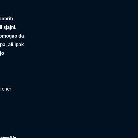
 dobrih
 sjajni.
 pomogao da
a, ali ipak
jo
trener