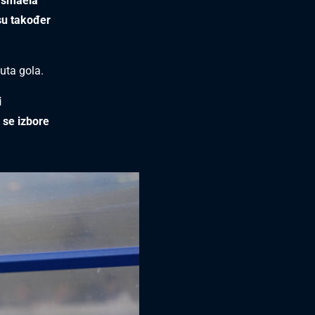
i Ismaëla
su također
nuta gola.
i
 se izbore