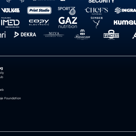
ng
ily
ub
reb
je Foundation