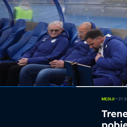
—
21.3
MEDIJI
Trene
pobje