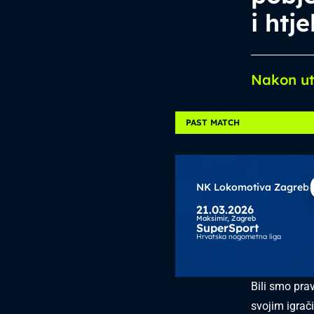
i htje
Nakon u
PAST MATCH
NK Lokomotiva Zagreb
21.03.2026
Maksimir,
Zagreb
SuperSport
Hrvatska nogometna liga
Bili smo prav
svojim igrač