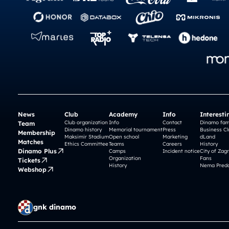
News
Club
Academy
Info
Interesti
Club organization
Info
Contact
Dinamo fam
Team
Dinamo history
Memorial tournament
Press
Business Cl
Membership
Maksimir Stadium
Open school
Marketing
dLand
Matches
Ethics Committee
Teams
Careers
History
Dinamo Plus
Camps
Incident notice
City of Zag
Organization
Fans
Tickets
History
Nema Preda
Webshop
gnk dinamo