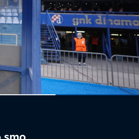
a
o smo