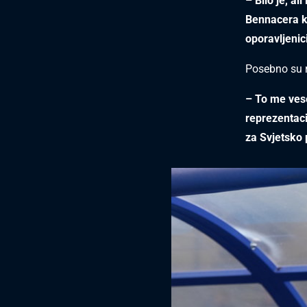
– Bilo je, al
Bennacera ka
oporavljenici
Posebno su ra
– To me vesel
reprezentaci
za Svjetsko 