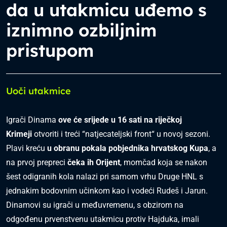
da u utakmicu uđemo s
iznimno ozbiljnim
pristupom
Uoči utakmice
Igrači Dinama
ove će srijede u 16 sati na riječkoj
Krimeji
otvoriti i treći “natjecateljski front“ u novoj sezoni.
Plavi kreću
u obranu pokala pobjednika hrvatskog Kupa
, a
na prvoj prepreci
čeka ih Orijent
, momčad koja se nakon
šest odigranih kola nalazi pri samom vrhu Druge HNL s
jednakim bodovnim učinkom kao i vodeći Rudeš i Jarun.
Dinamovi su igrači u međuvremenu, s obzirom na
odgođenu prvenstvenu utakmicu protiv Hajduka, imali