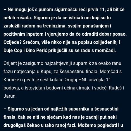
– Ne mogu još s punom sigurnošću reći prvih 11, ali bit će
nekih rošada. Sigurno je da će istrčati oni koji su to
zaslužili radom na treninzima, svojim ponašanjem i
pozitivnim inputom i vjerujemo da će odraditi dobar posao.
Ozljede? Srećom, više nitko nije na popisu ozlijeđenih, i
Duje Čop i Dino Perić priključili su se radu s momčadi.
Orijent je zasigurno najzahtjevniji suparnik za ovako ranu
fazu natjecanja u Kupu, za šesnaestinu finala. Momčad s
Krimeje u prvih je šest kola u Drugoj HNL osvojila 11
bodova, a istovjetan bodovni učinak imaju i vodeći Rudeš i
Jarun.
– Sigurno su jedan od najtežih suparnika u šesnaestini
finala, čak se niti ne sjećam kad nas je zadnji put neki
drugoligaš čekao u tako ranoj fazi. Možemo pogledati i u