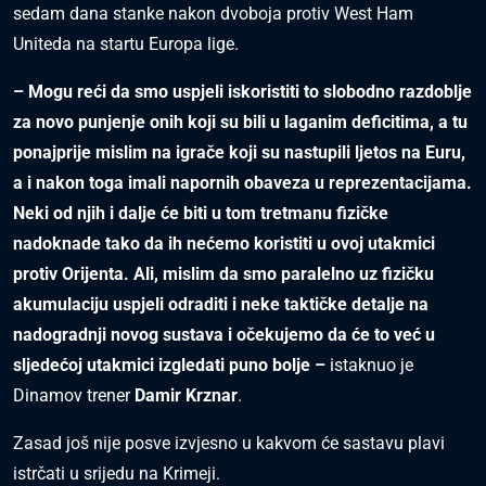
sedam dana stanke nakon dvoboja protiv West Ham
Uniteda na startu Europa lige.
– Mogu reći da smo uspjeli iskoristiti to slobodno razdoblje
za novo punjenje onih koji su bili u laganim deficitima, a tu
ponajprije mislim na igrače koji su nastupili ljetos na Euru,
a i nakon toga imali napornih obaveza u reprezentacijama.
Neki od njih i dalje će biti u tom tretmanu fizičke
nadoknade tako da ih nećemo koristiti u ovoj utakmici
protiv Orijenta. Ali, mislim da smo paralelno uz fizičku
akumulaciju uspjeli odraditi i neke taktičke detalje na
nadogradnji novog sustava i očekujemo da će to već u
sljedećoj utakmici izgledati puno bolje –
istaknuo je
Dinamov trener
Damir Krznar
.
Zasad još nije posve izvjesno u kakvom će sastavu plavi
istrčati u srijedu na Krimeji.