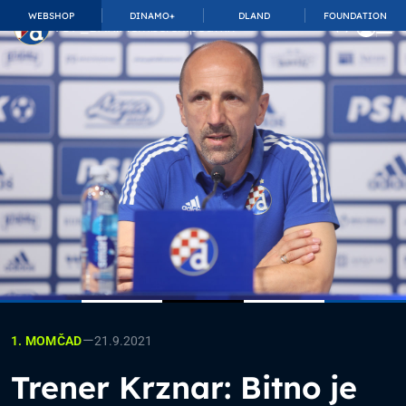
WEBSHOP
DINAMO+
DLAND
FOUNDATION
TOP_BAR.MembershipSuffix
—
21.9.2021
1. MOMČAD
Trener Krznar: Bitno je