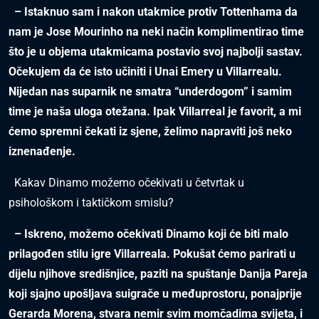
– Istaknuo sam i nakon utakmice protiv Tottenhama da
nam je Jose Mourinho na neki način komplimentirao time
što je u objema utakmicama postavio svoj najbolji sastav.
Očekujem da će isto učiniti i Unai Emery u Villarrealu.
Nijedan nas suparnik ne smatra “underdogom” i samim
time je naša uloga otežana. Ipak Villarreal je favorit, a mi
ćemo spremni čekati iz sjene, želimo napraviti još neko
iznenađenje.
Kakav Dinamo možemo očekivati u četvrtak u
psihološkom i taktičkom smislu?
– Iskreno, možemo očekivati Dinamo koji će biti malo
prilagođen stilu igre Villarreala. Pokušat ćemo parirati u
dijelu njihove središnjice, paziti na spuštanje Danija Pareja
koji sjajno upošljava suigrače u međuprostoru, ponajprije
Gerarda Morena, stvara nemir svim momčadima svijeta, i