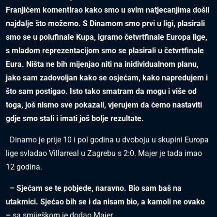
Franjićem komentirao kako smo u svim natjecanjima došli
najdalje što možemo. S Dinamom smo prvi u ligi, plasirali
smo se u polufinale Kupa, igramo četvrtfinale Europa lige,
s mladom reprezentacijom smo se plasirali u četvrtfinale
Eura. Ništa ne bih mijenjao niti na inidividualnom planu,
jako sam zadovoljan kako se osjećam, kako napredujem i
što sam postigao. Isto tako smatram da mogu i više od
toga, još nismo sve pokazali, vjerujem da ćemo nastaviti
gdje smo stali i imati još bolje rezultate.
Dinamo je prije 10 i pol godina u dvoboju u skupini Europa
lige svladao Villarreal u Zagrebu s 2:0. Majer je tada imao
12 godina.
– Sjećam se te pobjede, naravno. Bio sam baš na
utakmici. Sjećao bih se i da nisam bio, a kamoli ne ovako
–
sa smiješkom je dodao Majer.