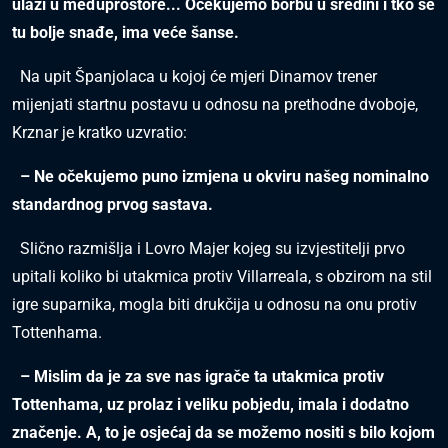
ulazi u međuprostore... Očekujemo borbu u sredini i tko se
tu bolje snađe, ima veće šanse.
Na upit Španjolaca u kojoj će mjeri Dinamov trener
mijenjati startnu postavu u odnosu na prethodne dvoboje,
Krznar je kratko uzvratio:
– Ne očekujemo puno izmjena u okviru našeg nominalno
standardnog prvog sastava.
Slično razmišlja i Lovro Majer kojeg su izvjestitelji prvo
upitali koliko bi utakmica protiv Villarreala, s obzirom na stil
igre suparnika, mogla biti drukčija u odnosu na onu protiv
Tottenhama.
– Mislim da je za sve nas igrače ta utakmica protiv
Tottenhama, uz prolaz i veliku pobjedu, imala i dodatno
značenje. A, to je osjećaj da se možemo nositi s bilo kojom