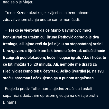
naglasio je Majer.
Trener Krznar ukratko je izvijestio i o trenutačnom
zdravstvenom stanju unutar same momčadi.
– Teško je vjerovati da će Mario Gavranović moći
konkurirati za utakmicu. Bruno Petković odradio je dva
treninga, ali ‘ajmo reći da još nije u na stopostotnoj razini.
U razgovoru s liječnikom tek ćemo u četvrtak odlučiti hoće
li zaigrati pod blokadom, hoće li uopće igrati. Ako i hoće, to
će biti možda 15, 20 minuta. Ali, nemojte me držati za
riječ, vidjet ćemo tek u četvrtak. Joško Gvardiol je, na svu
sreću, spreman i očekujemo ga u punom angažman.
Pobjeda protiv Tottenhama ujedno znači da i ostali
suparnici s dodatnim oprezom gledaju na okršaje protiv
Dinama.