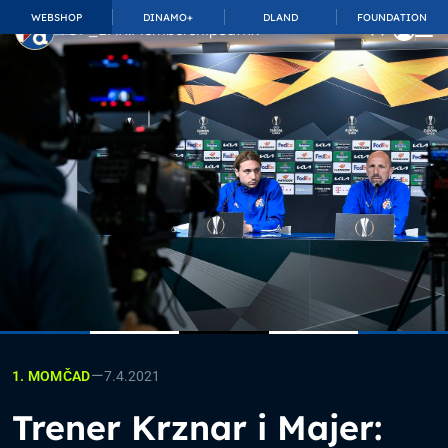
WEBSHOP
DINAMO+
DLAND
FOUNDATION
TOP_BAR.MembershipSuffix
—
7.4.2021
1. MOMČAD
Trener Krznar i Majer: