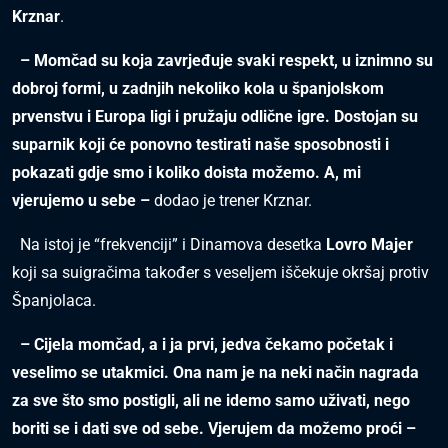
Krznar
.
– Momčad su koja zavrjeđuje svaki respekt, u iznimno su
dobroj formi, u zadnjih nekoliko kola u španjolskom
prvenstvu i Europa ligi i pružaju odlične igre. Dostojan su
suparnik koji će ponovno testirati naše sposobnosti i
pokazati gdje smo i koliko doista možemo. A, mi
vjerujemo u sebe –
dodao je trener Krznar.
Na istoj je “frekvenciji” i Dinamova desetka
Lovro Majer
koji sa suigračima također s veseljem iščekuje okršaj protiv
Španjolaca.
– Cijela momčad, a i ja prvi, jedva čekamo početak i
veselimo se utakmici. Ona nam je na neki način nagrada
za sve što smo postigli, ali ne idemo samo uživati, nego
boriti se i dati sve od sebe. Vjerujem da možemo proći –