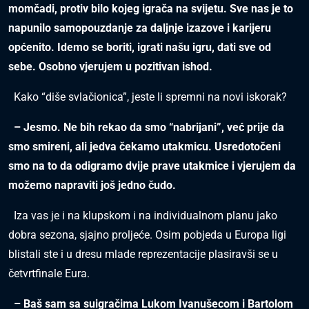
momčadi, protiv bilo kojeg igrača na svijetu. Sve nas je to
napunilo samopouzdanje za daljnje izazove i karijeru
općenito. Idemo se boriti, igrati našu igru, dati sve od
sebe. Osobno vjerujem u pozitivan ishod.
Kako “diše svlačionica”, jeste li spremni na novi iskorak?
– Jesmo. Ne bih rekao da smo “nabrijani”, već prije da
smo smireni, ali jedva čekamo utakmicu. Usredotočeni
smo na to da odigramo dvije prave utakmice i vjerujem da
možemo napraviti još jedno čudo.
Iza vas je i na klupskom i na individualnom planu jako
dobra sezona, sjajno proljeće. Osim pobjeda u Europa ligi
blistali ste i u dresu mlade reprezentacije plasiravši se u
četvrtfinale Eura.
– Baš sam sa suigračima Lukom Ivanušecom i Bartolom