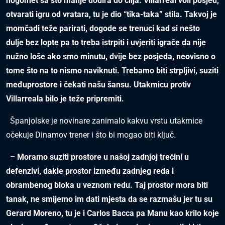
nogomet sa što manje dodira do cilja. Villarreal voli posjed,
otvarati igru od vratara, tu je dio “tika-taka” stila. Takvoj je
momčadi teže parirati, dogode se trenuci kad si nešto
dulje bez lopte pa to treba istrpiti i uvjeriti igrače da nije
nužno loše ako smo minutu, dvije bez posjeda, neovisno o
tome što na to nismo naviknuti. Trebamo biti strpljivi, suziti
međuprostore i čekati našu šansu. Utakmicu protiv
Villarreala bilo je teže pripremiti.
Španjolske je novinare zanimalo kakvu vrstu utakmice
očekuje Dinamov trener i što bi mogao biti ključ.
– Moramo suziti prostore u našoj zadnjoj trećini u
defenzivi, dakle prostor između zadnjeg reda i
obrambenog bloka u veznom redu. Taj prostor mora biti
tanak, ne smijemo im dati mjesta da se razmašu jer tu su
Gerard Moreno, tu je i Carlos Bacca pa Manu kao krilo koje