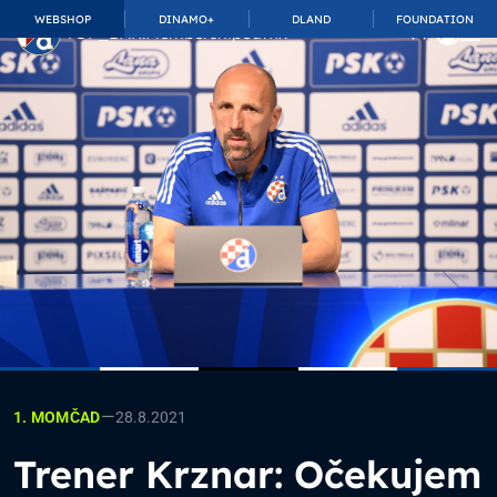
WEBSHOP
DINAMO+
DLAND
FOUNDATION
TOP_BAR.MembershipSuffix
—
28.8.2021
1. MOMČAD
Trener Krznar: Očekujem