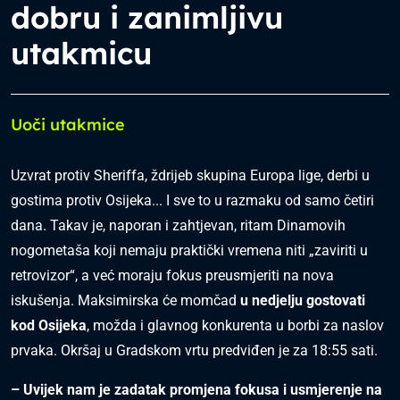
dobru i zanimljivu
utakmicu
Uoči utakmice
Uzvrat protiv Sheriffa, ždrijeb skupina Europa lige, derbi u
gostima protiv Osijeka... I sve to u razmaku od samo četiri
dana. Takav je, naporan i zahtjevan, ritam Dinamovih
nogometaša koji nemaju praktički vremena niti „zaviriti u
retrovizor“, a već moraju fokus preusmjeriti na nova
iskušenja. Maksimirska će momčad
u nedjelju gostovati
kod Osijeka
, možda i glavnog konkurenta u borbi za naslov
prvaka. Okršaj u Gradskom vrtu predviđen je za 18:55 sati.
– Uvijek nam je zadatak promjena fokusa i usmjerenje na