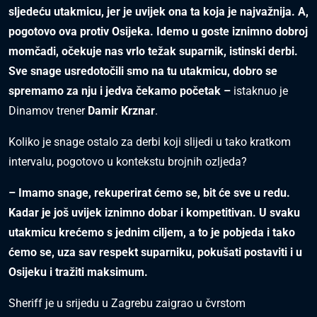
sljedeću utakmicu, jer je uvijek ona ta koja je najvažnija. A,
pogotovo ova protiv Osijeka. Idemo u goste iznimno dobroj
momčadi, očekuje nas vrlo težak suparnik, istinski derbi.
Sve snage usredotočili smo na tu utakmicu, dobro se
spremamo za nju i jedva čekamo početak –
istaknuo je
Dinamov trener
Damir Krznar
.
Koliko je snage ostalo za derbi koji slijedi u tako kratkom
intervalu, pogotovo u kontekstu brojnih ozljeda?
– Imamo snage, rekuperirat ćemo se, bit će sve u redu.
Kadar je još uvijek iznimno dobar i kompetitivan. U svaku
utakmicu krećemo s jednim ciljem, a to je pobjeda i tako
ćemo se, uza sav respekt suparniku, pokušati postaviti i u
Osijeku i tražiti maksimum.
Sheriff je u srijedu u Zagrebu zaigrao u čvrstom