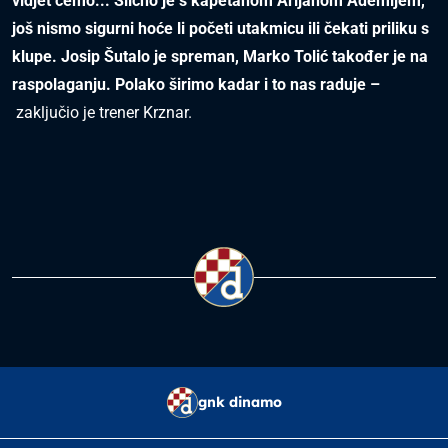
vidjet ćemo... Slično je s kapetanom Arijanom Ademijem,
još nismo sigurni hoće li početi utakmicu ili čekati priliku s
klupe. Josip Šutalo je spreman, Marko Tolić također je na
raspolaganju. Polako širimo kadar i to nas raduje –
zaključio je trener Krznar.
gnk dinamo