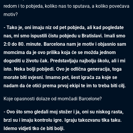
redom i to pobjeda, koliko nas to sputava, a koliko povećava
motiv?
- Tako je, oni imaju niz od pet pobjeda, ali kad pogledate
nas, mi smo ispustili čistu pobjedu u Bratislavi. Imali smo
2:0 do 80. minute. Barcelona nam je motiv i objasnio sam
momcima da je ovo prilika koja će se možda jednom
dogoditi u životu čak. Predstavljaju najbolju školu, ali i mi
isto. Neka bolji pobijedi.
Ovo je odlična generacija, toga
morate biti svjesni. Imamo pet, šest igrača za koje se
nadam da će otići prema prvoj ekipi te im to treba biti cilj.
Koje opasnosti dolaze od momčadi Barcelone?
- Ovo što smo gledali moj stožer i ja, oni su niskog rasta,
brzi su i imaju kontrolu igre. Igraju takozvanu tika taku.
Idemo vidjeti tko će biti bolji.