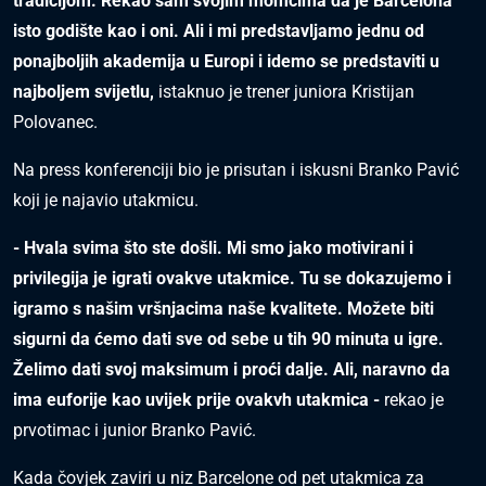
tradicijom. Rekao sam svojim momcima da je Barcelona
isto godište kao i oni. Ali i mi predstavljamo jednu od
ponajboljih akademija u Europi i idemo se predstaviti u
najboljem svijetlu,
istaknuo je trener juniora Kristijan
Polovanec.
Na press konferenciji bio je prisutan i iskusni Branko Pavić
koji je najavio utakmicu.
- Hvala svima što ste došli. Mi smo jako motivirani i
privilegija je igrati ovakve utakmice. Tu se dokazujemo i
igramo s našim vršnjacima naše kvalitete. Možete biti
sigurni da ćemo dati sve od sebe u tih 90 minuta u igre.
Želimo dati svoj maksimum i proći dalje. Ali, naravno da
ima euforije kao uvijek prije ovakvh utakmica -
rekao je
prvotimac i junior Branko Pavić.
Kada čovjek zaviri u niz Barcelone od pet utakmica za