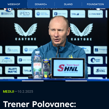
WEBSHOP
DINAMO+
DLAND
FOUNDATION
TOP_BAR.MembershipSuffix
—
10.2.2025
MEDIJI
Trener Polovanec: