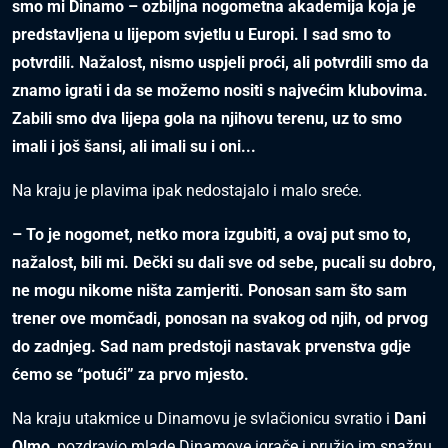
smo mi Dinamo – ozbiljna nogometna akademija koja je
predstavljena u lijepom svjetlu u Europi. I sad smo to
potvrdili. Nažalost, nismo uspjeli proći, ali potvrdili smo da
znamo igrati i da se možemo nositi s najvećim klubovima.
Zabili smo dva lijepa gola na njihovu terenu, uz to smo
imali i još šansi, ali imali su i oni...
Na kraju je plavima ipak nedostajalo i malo sreće.
– To je nogomet, netko mora izgubiti, a ovaj put smo to,
nažalost, bili mi. Dečki su dali sve od sebe, pucali su dobro,
ne mogu nikome ništa zamjeriti. Ponosan sam što sam
trener ove momčadi, ponosan na svakog od njih, od prvog
do zadnjeg. Sad nam predstoji nastavak prvenstva gdje
ćemo se “potući” za prvo mjesto.
Na kraju utakmice u Dinamovu je svlačionicu svratio i
Dani
Olmo
, pozdravio mlade Dinamove igrače i pružio im snažnu