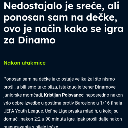
Nedostajalo je sreće, ali
ponosan sam na dečke,
ovo je način kako se igra
za Dinamo
Nakon utakmice
Ponosan sam na dečke iako ostaje velika žal što nismo
prošli, a bili smo tako blizu, istaknuo je trener Dinamove
juniorske momčadi,
Kristijan Polovanec
, neposredno nakon
vrlo dobre izvedbe u gostima protiv Barcelone u 1/16 finala
UEFA Youth League, Uefine Lige prvaka mladih, u kojoj su
domaći, nakon 2:2 u 90 minuta igre, ipak prošli dalje nakon
raspucavanja s bijele točke.