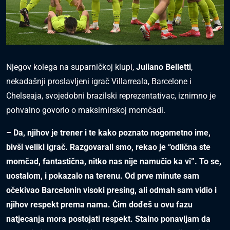
Njegov kolega na suparničkoj klupi,
Juliano Belletti
,
nekadašnji proslavljeni igrač Villarreala, Barcelone i
Chelseaja, svojedobni brazilski reprezentativac, iznimno je
pohvalno govorio o maksimirskoj momčadi.
– Da, njihov je trener i te kako poznato nogometno ime,
bivši veliki igrač. Razgovarali smo, rekao je “odlična ste
momčad, fantastična, nitko nas nije namučio ka vi”. To se,
uostalom, i pokazalo na terenu. Od prve minute sam
očekivao Barcelonin visoki presing, ali odmah sam vidio i
njihov respekt prema nama. Čim dođeš u ovu fazu
natjecanja mora postojati respekt. Stalno ponavljam da