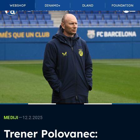
WEBSHOP
DINAMO+
DLAND
FOUNDATION
TOP_BAR.MembershipSuffix
—
12.2.2025
MEDIJI
Trener Polovanec: