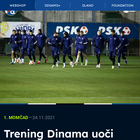
WEBSHOP
DINAMO+
DLAND
FOUNDATION
TOP_BAR.MembershipSuffix
—
24.11.2021
1. MOMČAD
Trening Dinama uoči