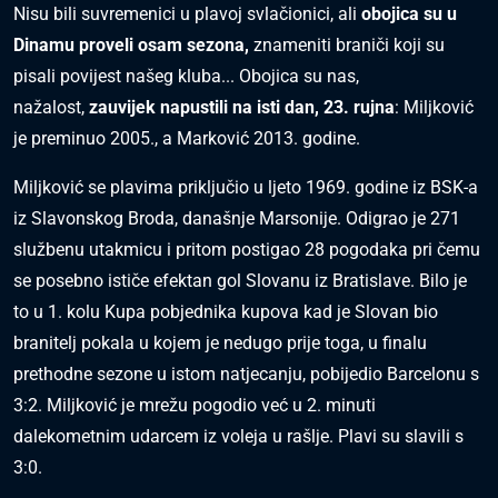
Nisu bili suvremenici u plavoj svlačionici, ali
obojica su u
Dinamu proveli osam sezona,
znameniti braniči koji su
pisali povijest našeg kluba... Obojica su nas,
nažalost,
zauvijek napustili na isti dan, 23. rujna
: Miljković
je preminuo 2005., a Marković 2013. godine.
Miljković se plavima priključio u ljeto 1969. godine iz BSK-a
iz Slavonskog Broda, današnje Marsonije. Odigrao je 271
službenu utakmicu i pritom postigao 28 pogodaka pri čemu
se posebno ističe efektan gol Slovanu iz Bratislave. Bilo je
to u 1. kolu Kupa pobjednika kupova kad je Slovan bio
branitelj pokala u kojem je nedugo prije toga, u finalu
prethodne sezone u istom natjecanju, pobijedio Barcelonu s
3:2. Miljković je mrežu pogodio već u 2. minuti
dalekometnim udarcem iz voleja u rašlje. Plavi su slavili s
3:0.