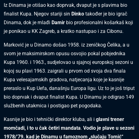
Iz Dinama je otišao kao doprvak, dvaput je s plavima bio
finalist Kupa. Njegov stariji sin
Dinko
također je bio igrač
Dinama, dok je mlađi
Damir
bio profesionalni košarkaš koji
je ponikao u KK Zagreb, a kratko nastupao i za Cibonu.
Marković je u Dinamo došao 1958. iz zeničkog Čelika, a u
svom je maksimirskom opusu osvojio pokal pobjednika
Kupa 1960. i 1963., sudjelovao u sjajnoj europskoj sezoni u
kojoj su plavi 1963. zaigrali u prvom od svoja dva finala
Kupa velesajamskih gradova, natjecanja koje je kasnije
preraslo u Kup Uefa, današnju Europa ligu. Uz to je još triput
bio doprvak i dvaput finalist Kupa. U Dinamu je odigrao 149
službenih utakmica i postigao pet pogodaka.
Kasnije je bio i tehnički direktor kluba, ali i
glavni trener
momčadi, i to u čak četiri mandata
.
Vodio je plave u sezoni
1978/'79. kad je Dinamu u famoznom „slučaju Tomić“