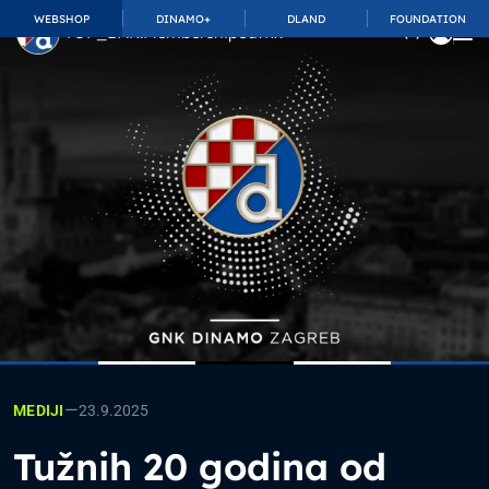
WEBSHOP
DINAMO+
DLAND
FOUNDATION
TOP_BAR.MembershipSuffix
—
23.9.2025
MEDIJI
Tužnih 20 godina od