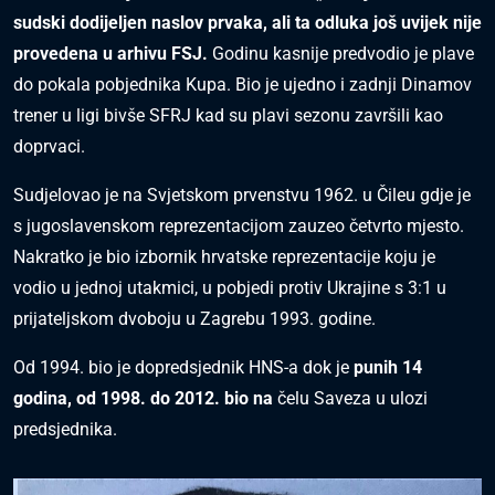
sudski dodijeljen naslov prvaka, ali ta odluka još uvijek nije
provedena u arhivu FSJ.
Godinu kasnije predvodio je plave
do pokala pobjednika Kupa. Bio je ujedno i zadnji Dinamov
trener u ligi bivše SFRJ kad su plavi sezonu završili kao
doprvaci.
Sudjelovao je na Svjetskom prvenstvu 1962. u Čileu gdje je
s jugoslavenskom reprezentacijom zauzeo četvrto mjesto.
Nakratko je bio izbornik hrvatske reprezentacije koju je
vodio u jednoj utakmici, u pobjedi protiv Ukrajine s 3:1 u
prijateljskom dvoboju u Zagrebu 1993. godine.
Od 1994. bio je dopredsjednik HNS-a dok je
punih 14
godina, od 1998. do 2012. bio na
čelu Saveza u ulozi
predsjednika.