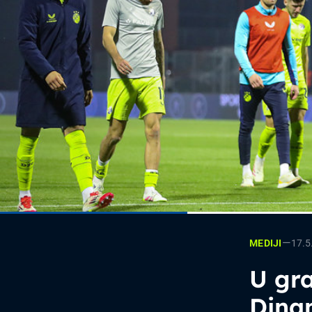
—
17.5
MEDIJI
U gr
Dinam