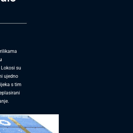
prilikama
u
.
Lokosi su
mi ujedno
ijeka s tim
eplasirani
nje.