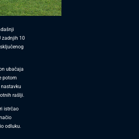
adašnji
U zadnjih 10
isključenog
kon ubačaja
je potom
 u nastavku
nih rašlji.
ri istrčao
značio
io odluku.