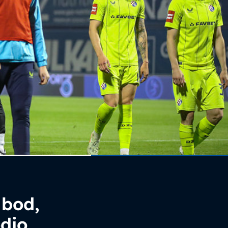
 bod,
odio