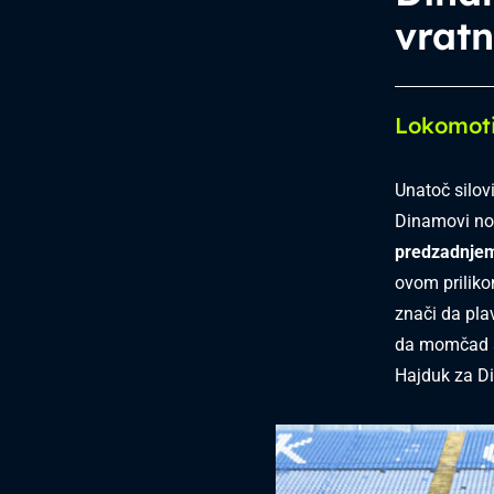
vratni
Lokomoti
Unatoč silov
Dinamovi nog
predzadnjem
ovom priliko
znači da pla
da momčad s 
Hajduk za D