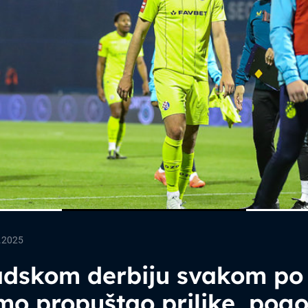
.2025
adskom derbiju svakom po
o propuštao prilike, pog