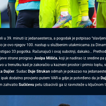
li u 39. minuti iz jedanaesterca, a pogodak je potpisao “slavljen
Bio je ovo njegov 100. nastup u službenim utakmicama za Dina
stigao 33 pogotka. Računajući i ovaj subotnji, dakako... Pretho
ijeve strane proigrao
Josipa Mišića
, koji je nadirao iz sredine pa
vo u trenutku kad je zakoračio u kazneni prostor i primio loptu, s
a Dajčer
. Sudac
Duje Strukan
odmah je pokazao na jedanaestera
 ipak dodatno provjerio putem VAR-a gdje je potvrđeno da je
Daj
om zahvatio
Sučićevu
petu izbacivši ga iz ravnoteže u ključnom t