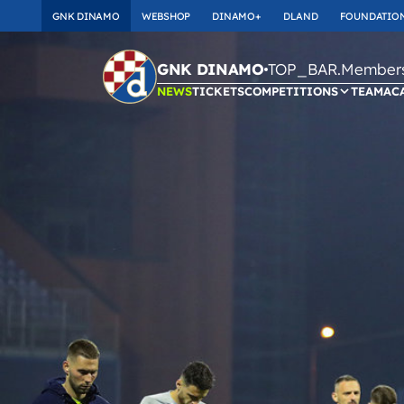
GNK DINAMO
WEBSHOP
DINAMO+
DLAND
FOUNDATIO
TOP_BAR.Membersh
GNK DINAMO
NEWS
TICKETS
COMPETITIONS
TEAM
AC