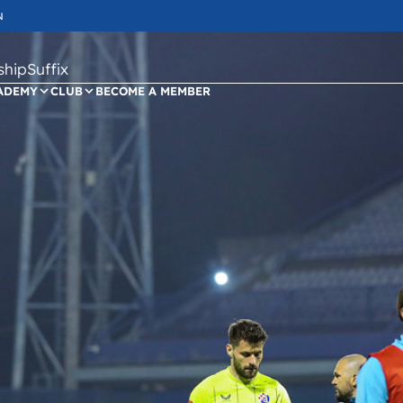
N
ipSuffix
ADEMY
CLUB
BECOME A MEMBER