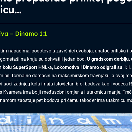
cu...
va – Dinamo 1:1
itim napadima, pogotovo u završnici dvoboja, unatoč pritisku i 
ometaši na kraju su dohvatili jedan bod.
U gradskom derbiju, 
 kolu SuperSport HNL-a, Lokomotiva i Dinamo odigrali su 1:1
m bili formalno domaćin na maksimirskom travnjaku, a ovaj re
vi uoči zadnjeg kola imaju istovjetan broj bodova kao i vodeća R
Kvarnera ima bolji međusobni omjer, a i utakmicu manje. Treć
inamom zaostaje pet bodova pri čemu također ima utakmicu ma