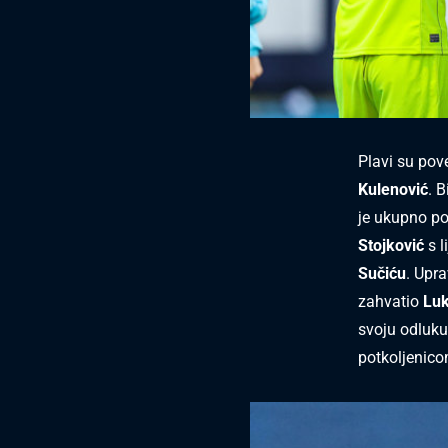
Plavi su pove
Kulenović
. 
je ukupno po
Stojković
s l
Sučiću
. Upra
zahvatio
Luk
svoju odluku
potkoljenic