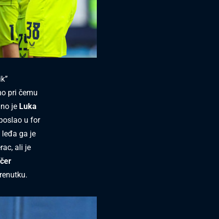
ik”
mo pri čemu
dno je
Luka
 poslao u for
 leđa ga je
c, ali je
čer
renutku.