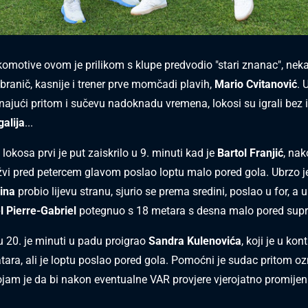
otive ovom je prilikom s klupe predvodio "stari znanac", nek
branič, kasnije i trener prve momčadi plavih,
Mario Cvitanović
. 
najući pritom i sučevu nadoknadu vremena, lokosi su igrali bez 
alija
...
lokosa prvi je put zaiskrilo u 9. minuti kad je
Bartol Franjić
, na
užvi pred petercem glavom poslao loptu malo pored gola. Ubrzo 
ina
probio lijevu stranu, sjurio se prema sredini, poslao u for, a
 Pierre-Gabriel
potegnuo s 18 metara s desna malo pored suprot
 20. je minuti u padu proigrao
Sandra Kulenovića
, koji je u kont
tara, ali je loptu poslao pored gola. Pomoćni je sudac pritom o
dojam je da bi nakon eventualne VAR provjere vjerojatno promijen