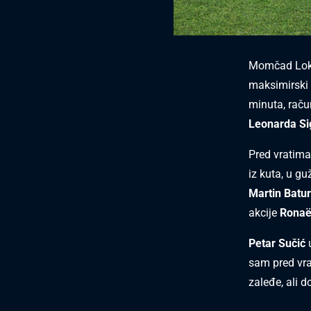
Momčad Lokom
maksimirski 
minuta, raču
Leonarda Sig
Pred vratima 
iz kuta, u g
Martin Batur
akcije
Ronaël
Petar Sučić
u
sam pred vra
zaleđe, ali 