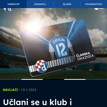
WEBSHOP
DINAMO+
DLAND
FOUNDATION
TOP_BAR.MembershipSuffix
—
19.1.2024
NAVIJAČI
Učlani se u klub i