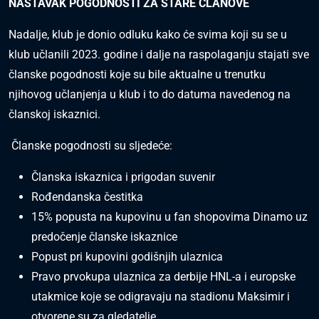
NASTAVAK POGODNOSTI ZA STARE ČLANOVE
Nadalje, klub je donio odluku kako će svima koji su se u
klub učlanili 2023. godine i dalje na raspolaganju stajati sve
članske pogodnosti koje su bile aktualne u trenutku
njihovog učlanjenja u klub i to do datuma navedenog na
članskoj iskaznici.
Članske pogodnosti su sljedeće:
Članska iskaznica i prigodan suvenir
Rođendanska čestitka
15% popusta na kupovinu u fan shopovima Dinamo uz
predočenje članske iskaznice
Popust pri kupovini godišnjih ulaznica
Pravo prvokupa ulaznica za derbije HNL-a i europske
utakmice koje se odigravaju na stadionu Maksimir i
otvorene su za gledatelje