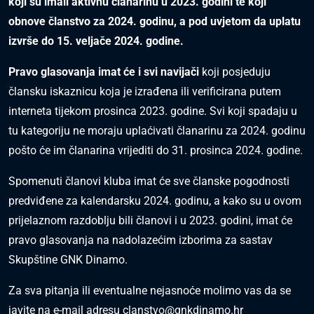
koji su imali aktivnu članarinu u 2023. godini te koji
obnove članstvo za 2024. godinu, a pod uvjetom da uplatu
izvrše do 15. veljače 2024. godine.
Pravo glasovanja imat će i svi navijači
koji posjeduju
člansku iskaznicu koja je izrađena ili verificirana putem
interneta tijekom prosinca 2023. godine. Svi koji spadaju u
tu kategoriju ne moraju uplaćivati članarinu za 2024. godinu
pošto će im članarina vrijediti do 31. prosinca 2024. godine.
Spomenuti članovi kluba imat će sve članske pogodnosti
predviđene za kalendarsku 2024. godinu, a kako su u ovom
prijelaznom razdoblju bili članovi i u 2023. godini, imat će
pravo glasovanja na nadolazećim izborima za sastav
Skupštine GNK Dinamo.
Za sva pitanja ili eventualne nejasnoće molimo vas da se
javite na e-mail adresu
clanstvo@gnkdinamo.hr