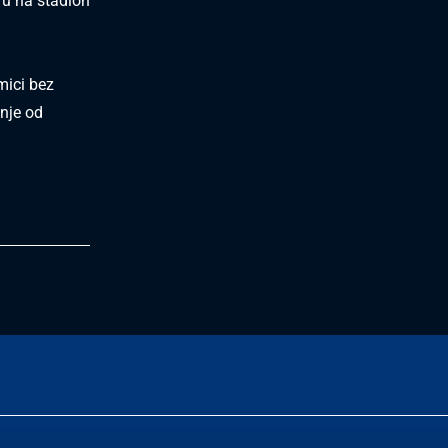
đu na stadion
mici bez
nje od