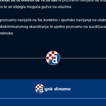
ćevac bit će otvoren od 16:30 sati
te pozivamo navijače da do
ako bi se izbjegla moguća gužva na ulazima.
ozivamo navijače na fer, korektno i sportsko navijanje na utak
i diskriminatornog skandiranja te ujedno pozivamo na suzdržava
otehnike.
gnk dinamo