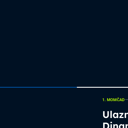
1. MOMČAD
Ulazn
Dina