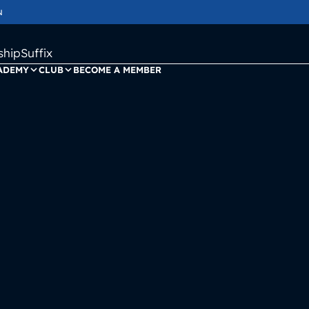
N
ipSuffix
ADEMY
CLUB
BECOME A MEMBER