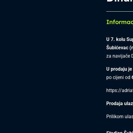
Informac
U 7. kolu S
Šubićevac (n
za navijače
U prodaju je
po cijeni od
https://adri
Prodaja ulaz
Prilikom ula