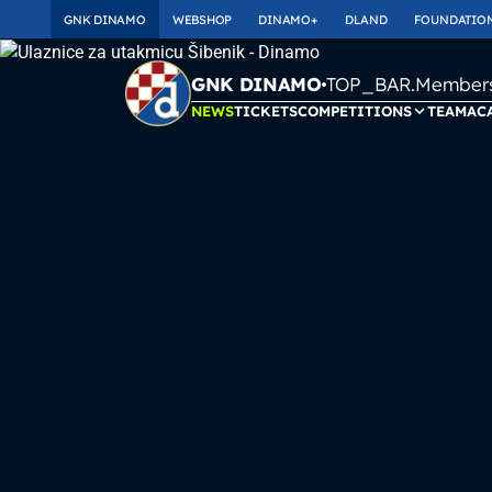
GNK DINAMO
WEBSHOP
DINAMO+
DLAND
FOUNDATIO
TOP_BAR.Membersh
GNK DINAMO
NEWS
TICKETS
COMPETITIONS
TEAM
AC