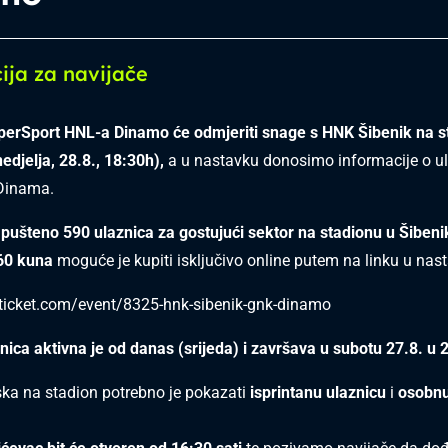
ija za navijače
uperSport HNL-a Dinamo će odmjeriti snage s HNK Šibenik na s
edjelja, 28.8., 18:30h),
a u nastavku donosimo informacije o 
 Dinama.
 pušteno 590 ulaznica za gostujući sektor na stadionu u Šibeni
60 kuna
moguće je kupiti isključivo online putem na linku u nas
aticket.com/event/8325-hnk-sibenik-gnk-dinamo
nica aktivna je od danas (srijeda) i završava u subotu 27.8. u 2
ska na stadion potrebno je pokazati
isprintanu ulaznicu
i
osobnu