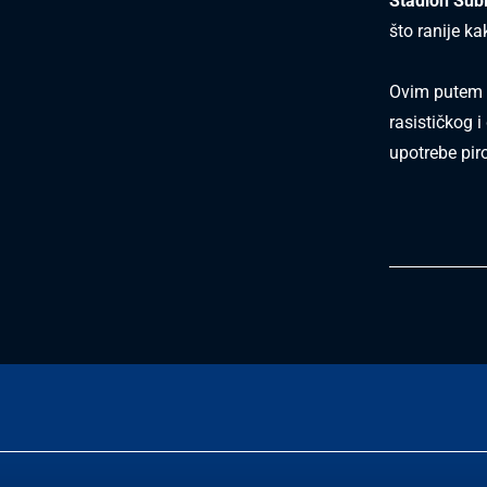
Stadion Šubi
što ranije k
Ovim putem p
rasističkog 
upotrebe pir