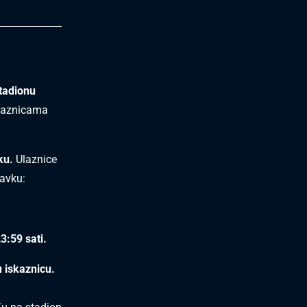
tadionu
ulaznicama
ku.
Ulaznice
tavku:
3:59 sati.
 iskaznicu.