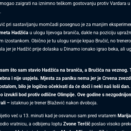
e mogao zaigrati na iznimno teškom gostovanju protiv Vardara u 
.
ević pri sastavljanju momčadi posegnuo je za manjim eksperim
smeta Hadžića
u ulogu lijevoga braniča, dakle na poziciju upraž
m izostankom. Obično je tu ulogu ranije krpao Bručić, no trenero
sla jer je Hadžić prije dolaska u Dinamo ionako igrao beka, ali 
 sam što sam stavio Hadžića na braniča, a Bručića na veznog.
trebna i nije uspjela. Mjesta za paniku nema jer je Crvena zvezd
stalom, bilo je logično očekivati da će doći i neki naš loši dan
mo izvukli bod protiv odlične Olimpije. Ove godine s nezgodni
ali –
istaknuo je trener Blažević nakon dvoboja.
rijetio već u 13. minuti kad je osvanuo sam pred vratarem
Marij
odio vratnicu, a odbijenu loptu
Zvone Terčič
poslao visoko preko