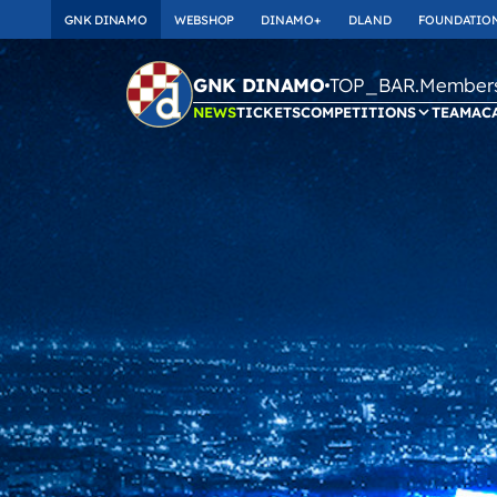
GNK DINAMO
WEBSHOP
DINAMO+
DLAND
FOUNDATIO
TOP_BAR.Membersh
GNK DINAMO
NEWS
TICKETS
COMPETITIONS
TEAM
AC