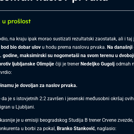
 u prošlost
io, na kraju ipak morao sustizati rezultatski zaostatak, ali i taj 
 bod bio dobar ulov
u hodu prema naslovu prvaka.
Na današnji 
. godine, maksimirski su nogometaši na svom terenu u dvoboj
protiv ljubljanske Olimpije
čiji je trener
Nedeljko Gugolj
odmah n
vrdio:
inamu je dovoljan za naslov prvaka.
 da je s istovjetnih 2:2 završen i jesenski međusobni okršaj ovih
ran u Ljubljani.
 kasnije je u emisiji beogradskog Studija B trener Crvene zvezde
nkurenta u borbi za pokal,
Branko Stanković
, naglasio: