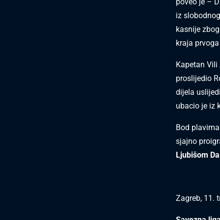
poveo je – 
iz slobodnog
kasnije zbog
kraja prvoga 
Kapetan Vili
proslijedio 
dijela uslije
ubacio je iz
Bod plavima 
sjajno proig
Ljubišom Da
Zagreb, 11. 
Savezna liga