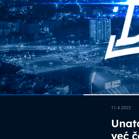
11.4.2022
Unat
već č