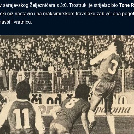
v sarajevskog Željezničara s 3:0. Trostruki je strijelac bio
Tone R
rski niz nastavio i na maksimirskom travnjaku zabivši oba pogo
avši i vratnicu.