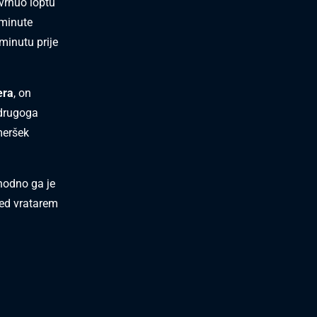
avrnuo loptu
 minute
 minutu prije
era
, on
 drugoga
Ameršek
hodno ga je
ed vratarem