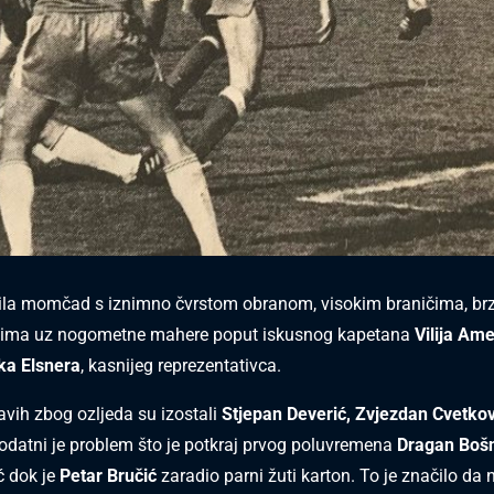
bila momčad s iznimno čvrstom obranom, visokim braničima, br
ima uz nogometne mahere poput iskusnog kapetana
Vilija Am
ka Elsnera
, kasnijeg reprezentativca.
avih zbog ozljeda su izostali
Stjepan Deverić, Zvjezdan Cvetkov
dodatni je problem što je potkraj prvog poluvremena
Dragan Boš
ć dok je
Petar Bručić
zaradio parni žuti karton. To je značilo da n