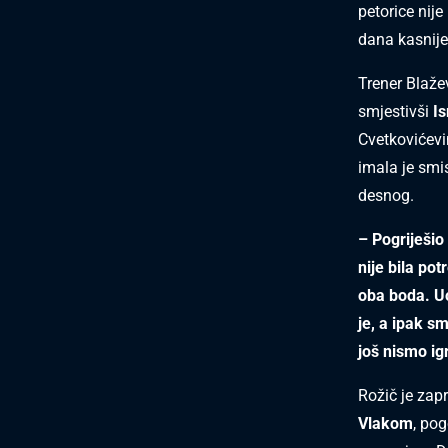
petorice nij
dana kasnije
Trener Blaž
smjestivši
I
Cvetkovićevi
imala je smi
desnog.
– Pogriješio
nije bila po
oba boda. Uo
je, a ipak s
još nismo igr
Rožič je zap
Vlakom
, pog