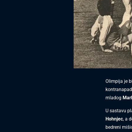
Olimpija je 
kontranapad
mladog
Mar
U sastavu pl
Hohnjec
, a 
bedreni miši