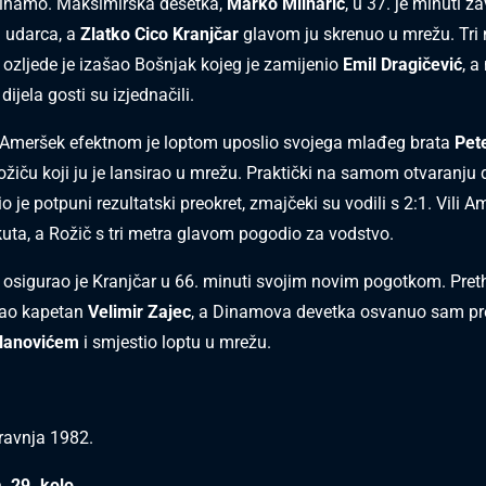
Dinamo. Maksimirska desetka,
Marko Mlinarić
, u 37. je minuti z
 udarca, a
Zlatko Cico Kranjčar
glavom ju skrenuo u mrežu. Tri
 ozljede je izašao Bošnjak kojeg je zamijenio
Emil Dragičević
, a
dijela gosti su izjednačili.
 Ameršek efektnom je loptom uposlio svojega mlađeg brata
Pet
Rožiču koji ju je lansirao u mrežu. Praktički na samom otvaranju
dio je potpuni rezultatski preokret, zmajčeki su vodili s 2:1. Vili 
 kuta, a Rožič s tri metra glavom pogodio za vodstvo.
osigurao je Kranjčar u 66. minuti svojim novim pogotkom. Pret
rao kapetan
Velimir Zajec
, a Dinamova devetka osvanuo sam pr
lanovićem
i smjestio loptu u mrežu.
travnja 1982.
, 29. kolo