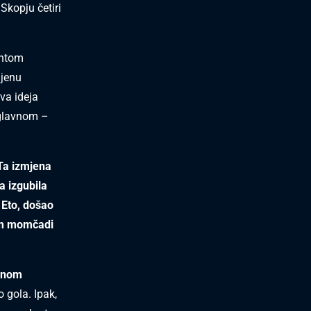
Skopju četiri
entom
njenu
va ideja
uglavnom –
 Ta izmjena
a izgubila
. Eto, došao
jom momčadi
anom
 gola. Ipak,