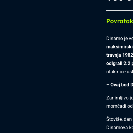
Povratak
Dinamo je vod
maksimirski
travnja 1982
odigrali 2:2 
utakmice ust
– Ovaj bod D
Zanimljivo je
momčadi odig
Štoviše, dan
Dinamova ko