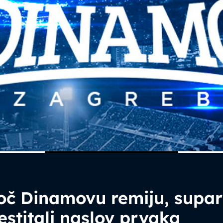
oč Dinamovu remiju, supar
estitali naslov prvaka