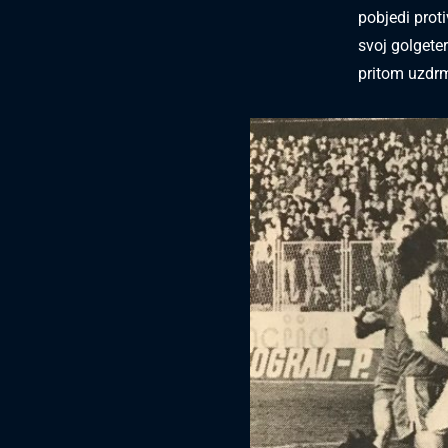
pobjedi proti
svoj golgete
pritom uzdrm