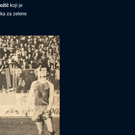
ožič
koji je
tka za zelene