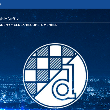
N
ipSuffix
ADEMY
CLUB
BECOME A MEMBER