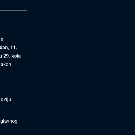
je
dan, 11.
u 29. kola
akon
 dviju
, glavnog