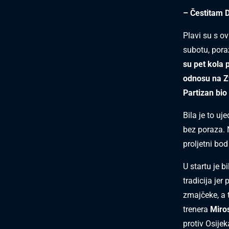
– Čestitam 
Plavi su s o
subotu, pora
su pet kola 
odnosu na Zv
Partizan bio
Bila je to uj
bez poraza. N
proljetni bo
U startu je b
tradicija jer
zmajčeke, a 
trenera
Miros
protiv Osijek