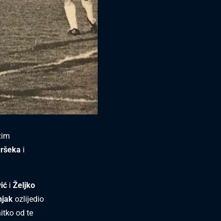
zim
eršeka
i
ić
i
Željko
njak
ozlijedio
itko od te