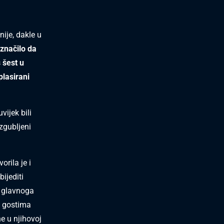
nije, dakle u
 značilo da
 šest u
plasirani
vijek bili
izgubljeni
orila je i
ijediti
t glavnoga
u gostima
ne u njihovoj