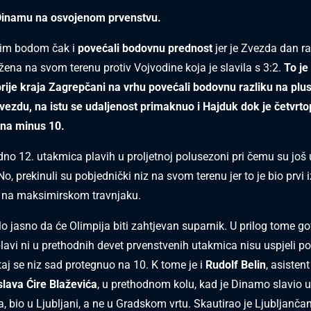
Dinamu na osvojenom prvenstvu.
vim bodom čak i
povećali bodovnu prednost
jer je Zvezda dan ra
žena na svom terenu protiv Vojvodine koja je slavila s 3:2.
To je
prije kraja Zagrepčani na vrhu povećali bodovnu razliku na plus
ezdu, na istu se udaljenost primaknuo i Hajduk dok je četvrto
 na minus 10.
edno 12. utakmica plavih u proljetnoj polusezoni pri čemu su još u
o, prekinuli su pobjednički niz na svom terenu jer to je bio prvi 
d na maksimirskom travnjaku.
ilo jasno da će Olimpija biti zahtjevan suparnik. U prilog tome gov
 plavi ni u prethodnih devet prvenstvenih utakmica nisu uspjeli pob
taj se niz sad protegnuo na 10. K tome je i
Rudolf Belin
, asisten
lava Ćire Blaževića
, u prethodnom kolu, kad je Dinamo slavio 
a, bio u Ljubljani, a ne u Gradskom vrtu. Skautirao je Ljubljanča