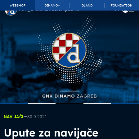
WEBSHOP
DINAMO+
DLAND
FOUNDATION
TOP_BAR.MembershipSuffix
—
30.9.2021
NAVIJAČI
Upute za navijače