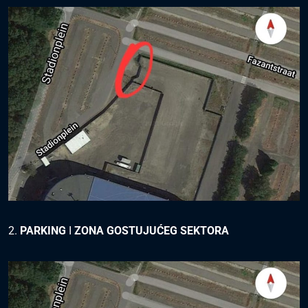
2.
PARKING
I
ZONA GOSTUJUĆEG SEKTORA