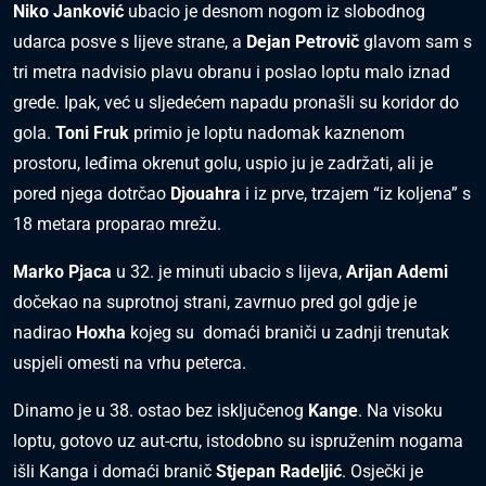
Niko Janković
ubacio je desnom nogom iz slobodnog
udarca posve s lijeve strane, a
Dejan Petrovič
glavom sam s
tri metra nadvisio plavu obranu i poslao loptu malo iznad
grede. Ipak, već u sljedećem napadu pronašli su koridor do
gola.
Toni Fruk
primio je loptu nadomak kaznenom
prostoru, leđima okrenut golu, uspio ju je zadržati, ali je
pored njega dotrčao
Djouahra
i iz prve, trzajem “iz koljena” s
18 metara proparao mrežu.
Marko Pjaca
u 32. je minuti ubacio s lijeva,
Arijan Ademi
dočekao na suprotnoj strani, zavrnuo pred gol gdje je
nadirao
Hoxha
kojeg su domaći braniči u zadnji trenutak
uspjeli omesti na vrhu peterca.
Dinamo je u 38. ostao bez isključenog
Kange
. Na visoku
loptu, gotovo uz aut-crtu, istodobno su ispruženim nogama
išli Kanga i domaći branič
Stjepan Radeljić
. Osječki je