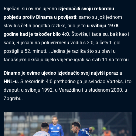
Riječani su ovime ujedno
izjednačili svoju rekordnu
pobjedu protiv Dinama u povijesti
: samo su još jednom
slavili s četiri pogotka razlike, bilo je to
u svibnju 1978.
godine kad je također bilo 4:0
. Štoviše, i tada su, baš kao i
sada, Riječani na poluvremenu vodili s 3:0, a četvrti gol
postigli u 52. minuti... Jedina je razlika što su plavi u
tadašnjem okršaju cijelo vrijeme igrali sa svih 11 na terenu.
Dinamo je ovime ujedno izjednačio svoj najviši poraz u
HNL-u.
S rekordnih 4:0 prethodno ga je svladao Varteks, i to
dvaput: u svibnju 1992. u Varaždinu i u studenom 2000. u
Zagrebu.