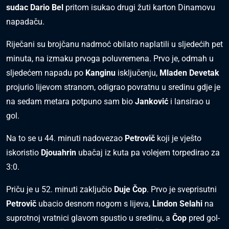
sudac Dario Bel
pritom isukao drugi žuti karton Dinamovu
napadaču.
Riječani su brojčanu nadmoć obilato naplatili u sljedećih pet
minuta, na izmaku prvoga poluvremena. Prvo je, odmah u
sljedećem napadu po
Kanginu
isključenju,
Mladen Devetak
projurio lijevom stranom, odigrao povratnu u sredinu gdje je
na sedam metara potpuno sam bio
Janković
i lansirao u
gol.
Na to se u 44. minuti nadovezao
Petrovič
koji je vješto
iskoristio
Djouahrin
ubačaj iz kuta pa volejem torpedirao za
3:0.
Priču je u 52. minuti zaključio
Duje Čop
. Prvo je sveprisutni
Petrovič
ubacio desnom nogom s lijeva,
Lindon Selahi
na
suprotnoj vratnici glavom spustio u sredinu, a
Čop
pred gol-