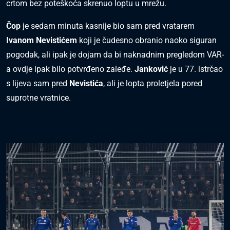
crtom bez poteškoća skrenuo loptu u mrežu.
Čop
je sedam minuta kasnije bio sam pred vratarem
Ivanom Nevistićem
koji je čudesno obranio naoko siguran
pogodak, ali ipak je dojam da bi naknadnim pregledom VAR-
a ovdje ipak bilo potvrđeno zaleđe.
Janković
je u 77. istrčao
s lijeva sam pred
Nevistića
, ali je lopta proletjela pored
suprotne vratnice.