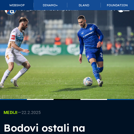
WEBSHOP
DINAMO+
DLAND
FOUNDATION
TOP_BAR.MembershipSuffix
—
22.2.2025
MEDIJI
Bodovi ostali na