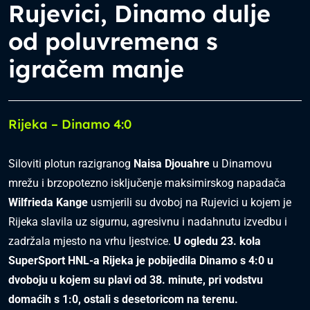
Rujevici, Dinamo dulje
od poluvremena s
igračem manje
Rijeka – Dinamo 4:0
Siloviti plotun razigranog
Naisa Djouahre
u Dinamovu
mrežu i brzopotezno isključenje maksimirskog napadača
Wilfrieda Kange
usmjerili su dvoboj na Rujevici u kojem je
Rijeka slavila uz sigurnu, agresivnu i nadahnutu izvedbu i
zadržala mjesto na vrhu ljestvice.
U ogledu 23. kola
SuperSport HNL-a Rijeka je pobijedila Dinamo s 4:0 u
dvoboju u kojem su plavi od 38. minute, pri vodstvu
domaćih s 1:0, ostali s desetoricom na terenu.