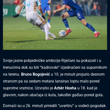
Svoje jasne pobjedničke ambicije Riječani su pokazali i u
trenucima dok su bili “kadrovski” izjednačeni sa suparnikom
na terenu.
Bruno Bogojević
u 10. je minuti projurio desnom
stranom pa sa sedam metara lansirao loptu malo pored
suprotne vratnice. Uzvratio je
Arbër Hoxha
u 18. kad je
glavom, nakon ubačaja iz kuta, također gađao pored gola.
Domaći su u 26. minuti priredili “uvertiru” u vodeći pogodak.