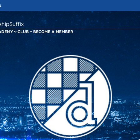
N
ipSuffix
ADEMY
CLUB
BECOME A MEMBER