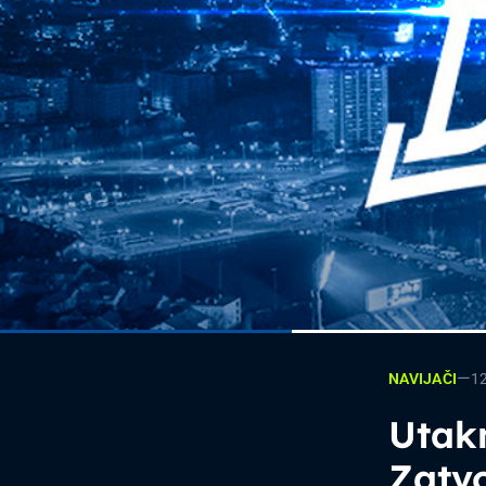
—
1
NAVIJAČI
Utak
Zatvo