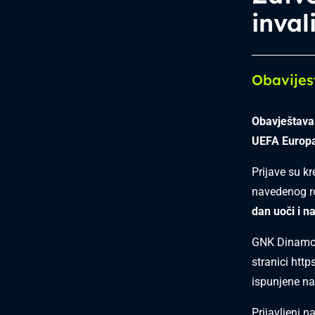
inval
Obavijes
Obavještava
UEFA Europa
Prijave su kr
navedenog ro
dan uoči i n
GNK Dinamo n
stranici
http
ispunjene na
Prijavljeni n