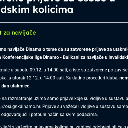
idskim kolicima
t za navijače
mo navijače Dinama o tome da su zatvorene prijave za utakmic
 Konferencijske lige Dinamo - Ballkani
za navijače u invalidsk
enule u subotu 09.12. u 14:00 sati, a iste su zatvorene po završe
ka, u utorak 12.12. u 14:00 sati. Sukladno proceduri kluba,
nem
a dan utakmice.
a razmatranje uzima samo prijave koje su vidljive u sustavu a
s://osi.gnkdinamo.hr
. Prijave su važeće i vidljive u sustavu sam
 odgovarajući i potpuni način sa svim podacima.
avijači s važećim prijavama kojima su zahtjevi odobreni bit će o 