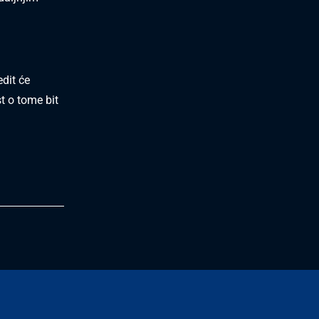
edit će
st o tome bit