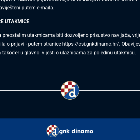
viješteni putem e-maila.
E UTAKMICE
a preostalim utakmicama biti dozvoljeno prisustvo navijača, vrij
la o prijavi - putem stranice
https://osi.gnkdinamo.hr/
. Obavije
a također u glavnoj vijesti o ulaznicama za pojedinu utakmicu.
gnk dinamo