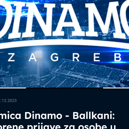
2.12.2023
mica Dinamo - Ballkani:
rene prijave za osobe u