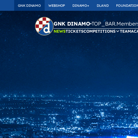
GNK DINAMO
WEBSHOP
DINAMO+
DLAND
FOUNDATIO
TOP_BAR.Membersh
GNK DINAMO
NEWS
TICKETS
COMPETITIONS
TEAM
AC