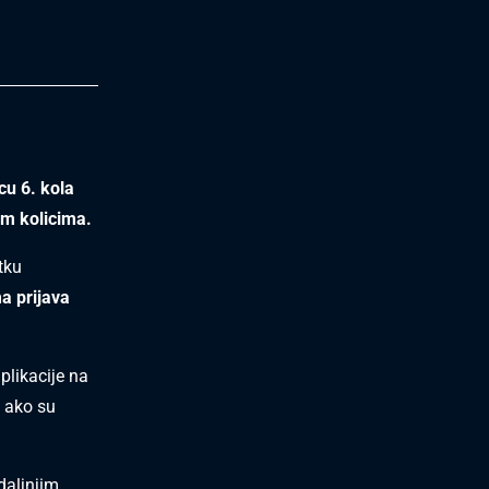
u 6. kola
im kolicima.
tku
a prijava
plikacije na
o ako su
daljnjim