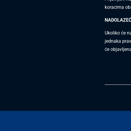
koracima oba
NADOLAZEĆ
Ukoliko će n
jednaka pravi
će objavljen