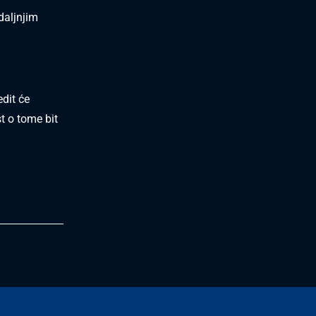
daljnjim
edit će
st o tome bit