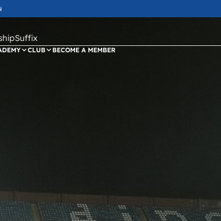
N
ipSuffix
ADEMY
CLUB
BECOME A MEMBER