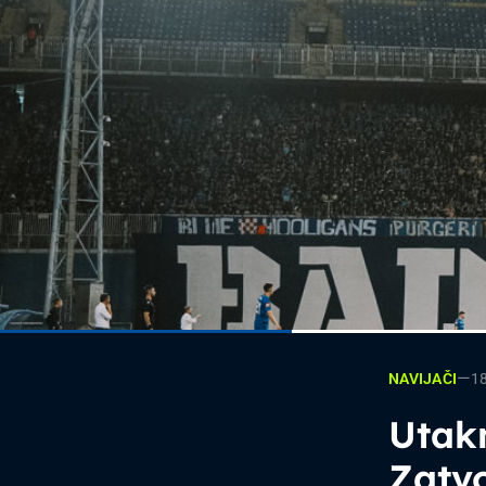
—
1
NAVIJAČI
Utak
Zatvo