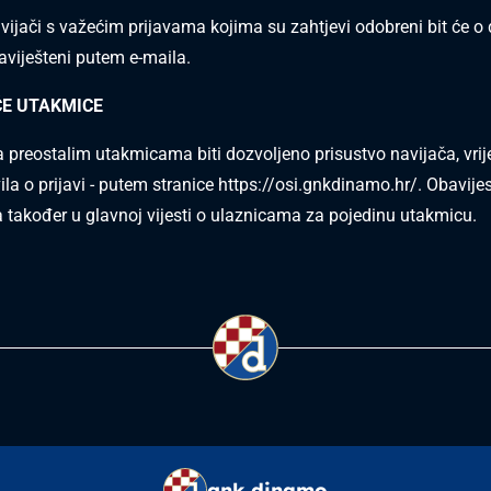
avijači s važećim prijavama kojima su zahtjevi odobreni bit će o 
viješteni putem e-maila.
E UTAKMICE
a preostalim utakmicama biti dozvoljeno prisustvo navijača, vrij
la o prijavi - putem stranice
https://osi.gnkdinamo.hr/
. Obavije
a također u glavnoj vijesti o ulaznicama za pojedinu utakmicu.
gnk dinamo