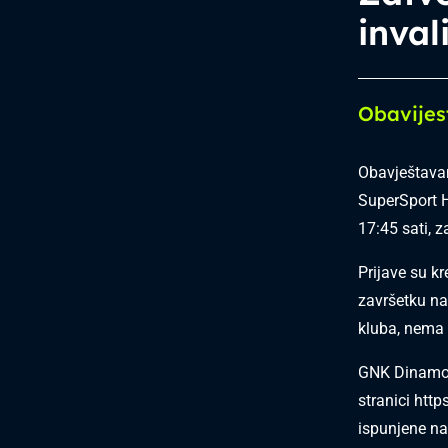
inval
Obavijes
Obavještavam
SuperSport H
17:45 sati, z
Prijave su kr
završetku na
kluba, nema 
GNK Dinamo n
stranici
http
ispunjene na