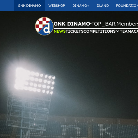
GNK DINAMO
WEBSHOP
DINAMO+
DLAND
FOUNDATIO
TOP_BAR.Membersh
GNK DINAMO
NEWS
TICKETS
COMPETITIONS
TEAM
AC