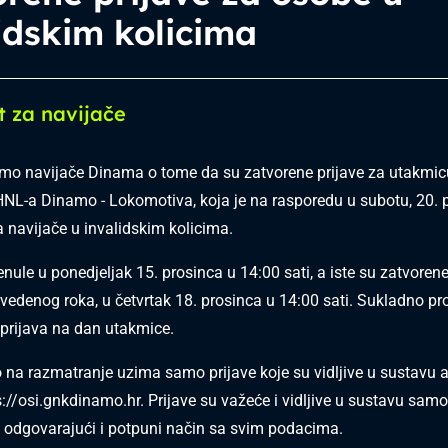
idskim kolicima
t za navijače
o navijače Dinama o tome da su zatvorene prijave za utakmicu
NL-a Dinamo - Lokomotiva, koja je na rasporedu u subotu, 20. 
a navijače u invalidskim kolicima.
enule u ponedjeljak 15. prosinca u 14:00 sati, a iste su zatvoren
vedenog roka, u četvrtak 18. prosinca u 14:00 sati. Sukladno pr
prijava na dan utakmice.
a razmatranje uzima samo prijave koje su vidljive u sustavu a
s://osi.gnkdinamo.hr
. Prijave su važeće i vidljive u sustavu sam
 odgovarajući i potpuni način sa svim podacima.