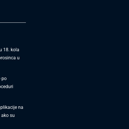
 18. kola
prosinca u
e po
oceduri
plikacije na
o ako su