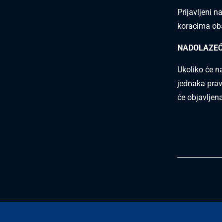
Prijavljeni n
koracima oba
NADOLAZEĆ
Ukoliko će n
jednaka pravi
će objavljen