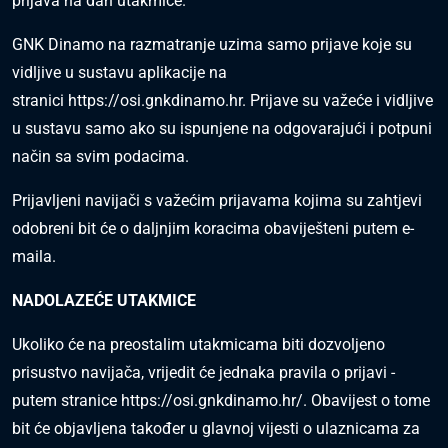
prijava na dan utakmice.
GNK Dinamo na razmatranje uzima samo prijave koje su
vidljive u sustavu aplikacije na
stranici
https://osi.gnkdinamo.hr
. Prijave su važeće i vidljive
u sustavu samo ako su ispunjene na odgovarajući i potpuni
način sa svim podacima.
Prijavljeni navijači s važećim prijavama kojima su zahtjevi
odobreni bit će o daljnjim koracima obaviješteni putem e-
maila.
NADOLAZEĆE UTAKMICE
Ukoliko će na preostalim utakmicama biti dozvoljeno
prisustvo navijača, vrijedit će jednaka pravila o prijavi -
putem stranice
https://osi.gnkdinamo.hr/
. Obavijest o tome
bit će objavljena također u glavnoj vijesti o ulaznicama za