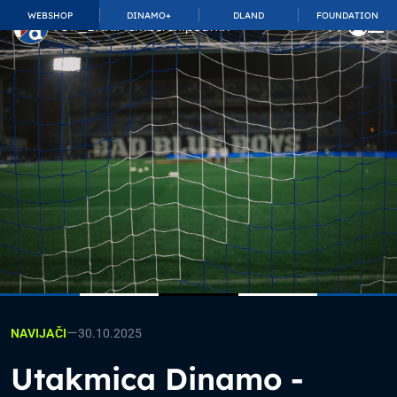
WEBSHOP
DINAMO+
DLAND
FOUNDATION
TOP_BAR.MembershipSuffix
—
30.10.2025
NAVIJAČI
Utakmica Dinamo -