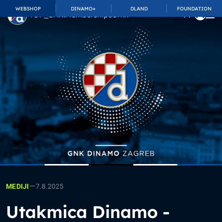
WEBSHOP
DINAMO+
DLAND
FOUNDATION
TOP_BAR.MembershipSuffix
—
7.8.2025
MEDIJI
Utakmica Dinamo -