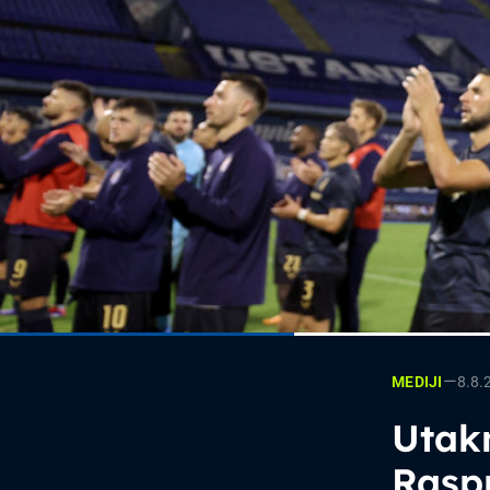
—
8.8.
MEDIJI
Utak
Raspr