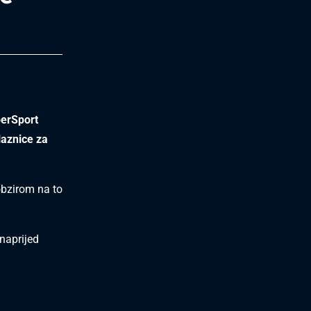
perSport
aznice za
obzirom na to
naprijed