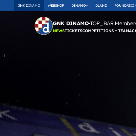
GNK DINAMO
WEBSHOP
DINAMO+
DLAND
FOUNDATIO
TOP_BAR.Membersh
GNK DINAMO
NEWS
TICKETS
COMPETITIONS
TEAM
AC