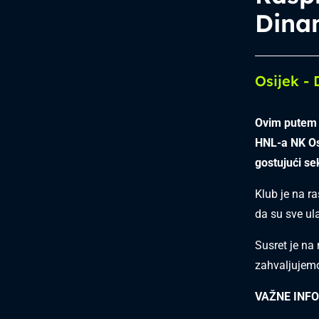
Dina
Osijek -
Ovim putem 
HNL-a NK Os
gostujući se
Klub je na r
da su sve ul
Susret je na
zahvaljujemo
VAŽNE INF