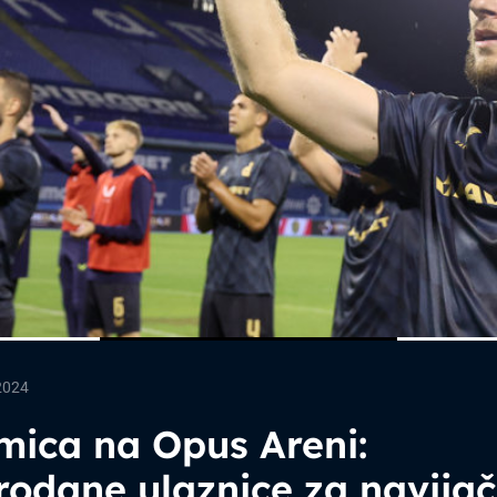
2024
mica na Opus Areni:
odane ulaznice za navija