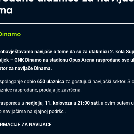
ma
 Dinamo
obavještavamo navijače o tome da su za utakmicu 2. kola Su
ijek – GNK Dinamo na stadionu Opus Arena rasprodane sve ul
ktor za navijače Dinama.
aspolaganje dobio
650 ulaznica
za gostujući navijački sektor. S 
aznice rasprodane, prodaja je završena.
 rasporedu u
nedjelju, 11. kolovoza u 21:00 sati
, a ovim putem u
 navijačima na sjajnoj podršci.
ORMACIJE ZA NAVIJAČE