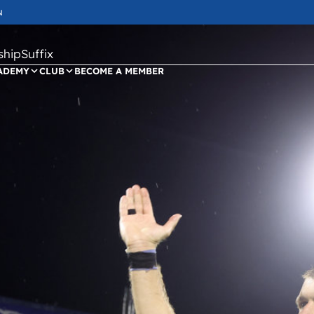
N
ipSuffix
ADEMY
CLUB
BECOME A MEMBER