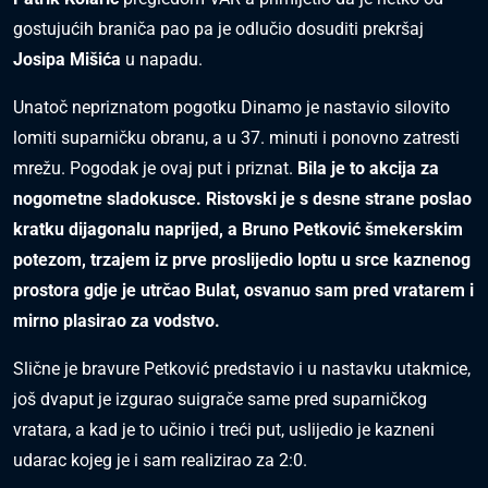
gostujućih braniča pao pa je odlučio dosuditi prekršaj
Josipa Mišića
u napadu.
Unatoč nepriznatom pogotku Dinamo je nastavio silovito
lomiti suparničku obranu, a u 37. minuti i ponovno zatresti
mrežu. Pogodak je ovaj put i priznat.
Bila je to akcija za
nogometne sladokusce.
Ristovski je s desne strane poslao
kratku dijagonalu naprijed, a Bruno Petković šmekerskim
potezom, trzajem iz prve proslijedio loptu u srce kaznenog
prostora gdje je utrčao Bulat, osvanuo sam pred vratarem i
mirno plasirao za vodstvo.
Slične je bravure Petković predstavio i u nastavku utakmice,
još dvaput je izgurao suigrače same pred suparničkog
vratara, a kad je to učinio i treći put, uslijedio je kazneni
udarac kojeg je i sam realizirao za 2:0.