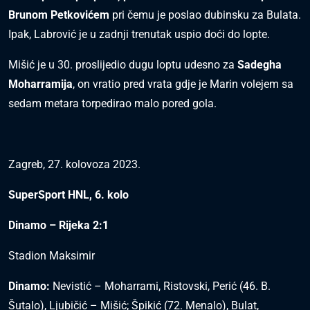
Brunom Petkovićem
pri čemu je poslao dubinsku za Bulata.
Ipak, Labrović je u zadnji trenutak uspio doći do lopte.
Mišić je u 30. proslijedio dugu loptu udesno za
Sadegha
Moharramija
, on vratio pred vrata gdje je Marin volejem sa
sedam metara torpedirao malo pored gola.
Zagreb, 27. kolovoza 2023.
SuperSport HNL, 6. kolo
Dinamo – Rijeka 2:1
Stadion Maksimir
Dinamo:
Nevistić – Moharrami, Ristovski, Perić (46. B.
Šutalo), Ljubičić – Mišić; Špikić (72. Menalo), Bulat,