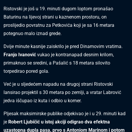
Ristovski je još u 19. minuti dugom loptom pronašao
Baturinu na lijevoj strani u kaznenom prostoru, on
proslijedio povratnu za Petkovića koji je sa 16 metara
potegnuo malo iznad grede.
Dvije minute kasnije zaiskrilo je pred Dinamovim vratima.
Franjo Ivanović
vukao je kontranapad desnim krilom,
primaknuo se sredini, a Pašalić s 18 metara silovito
torpedirao pored gola.
Već je u sljedećem napadu na drugoj strani Ristovski
lansirao projektil s 30 metara po zemlji, a vratar Labrović
jedva iščupao iz kuta i odbio u korner.
Pljesak maksimirske publike odjekivao je i u 29. minuti kad
je
Robert Ljubičić
u istoj akciji odigrao dva efektna
uzastopna dupla pasa, prvo s Antoniom Marinom i potom