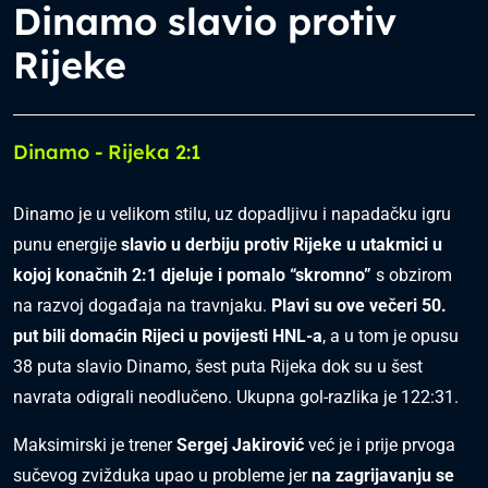
Dinamo slavio protiv
Rijeke
Dinamo - Rijeka 2:1
Dinamo je u velikom stilu, uz dopadljivu i napadačku igru
punu energije
slavio u derbiju protiv Rijeke u utakmici u
kojoj konačnih 2:1 djeluje i pomalo “skromno”
s obzirom
na razvoj događaja na travnjaku.
Plavi su ove večeri 50.
put bili domaćin Rijeci u povijesti HNL-a
, a u tom je opusu
38 puta slavio Dinamo, šest puta Rijeka dok su u šest
navrata odigrali neodlučeno. Ukupna gol-razlika je 122:31.
Maksimirski je trener
Sergej Jakirović
već je i prije prvoga
sučevog zvižduka upao u probleme jer
na zagrijavanju se