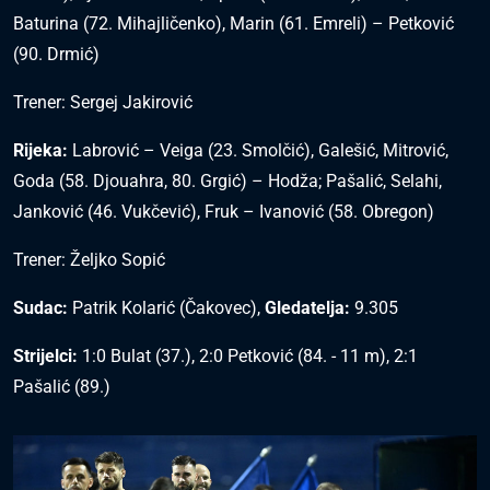
Baturina (72. Mihajličenko), Marin (61. Emreli) – Petković
(90. Drmić)
Trener: Sergej Jakirović
Rijeka:
Labrović – Veiga (23. Smolčić), Galešić, Mitrović,
Goda (58. Djouahra, 80. Grgić) – Hodža; Pašalić, Selahi,
Janković (46. Vukčević), Fruk – Ivanović (58. Obregon)
Trener: Željko Sopić
Sudac:
Patrik Kolarić (Čakovec),
Gledatelja:
9.305
Strijelci:
1:0 Bulat (37.), 2:0 Petković (84. - 11 m), 2:1
Pašalić (89.)