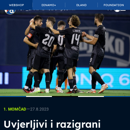
WEBSHOP
DINAMO+
DLAND
FOUNDATION
TOP_BAR.MembershipSuffix
—
27.8.2023
1. MOMČAD
Uvjerljivi i razigrani