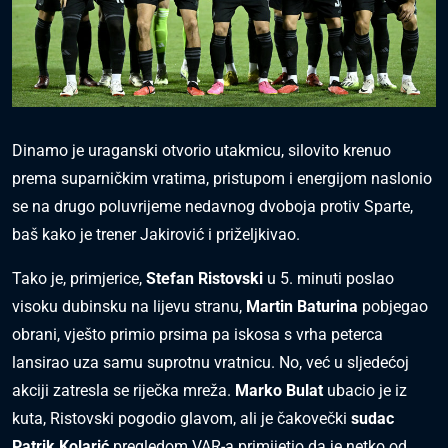
Dinamo je uraganski otvorio utakmicu, silovito krenuo
prema suparničkim vratima, pristupom i energijom naslonio
se na drugo poluvrijeme nedavnog dvoboja protiv Sparte,
baš kako je trener Jakirović i priželjkivao.
Tako je, primjerice,
Stefan Ristovski
u 5. minuti poslao
visoku dubinsku na lijevu stranu,
Martin Baturina
pobjegao
obrani, vješto primio prsima pa iskosa s vrha peterca
lansirao uza samu suprotnu vratnicu. No, već u sljedećoj
akciji zatresla se riječka mreža.
Marko Bulat
ubacio je iz
kuta, Ristovski pogodio glavom, ali je čakovečki
sudac
Patrik Kolarić
pregledom VAR-a primijetio da je netko od