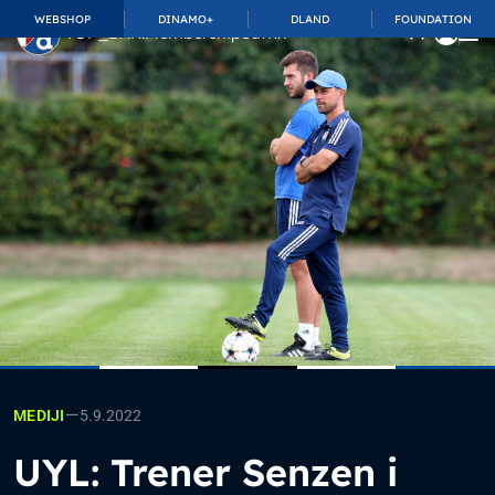
WEBSHOP
DINAMO+
DLAND
FOUNDATION
TOP_BAR.MembershipSuffix
—
5.9.2022
MEDIJI
UYL: Trener Senzen i