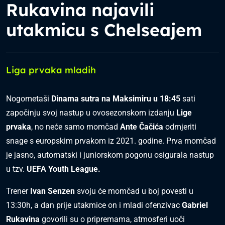
Rukavina najavili
utakmicu s Chelseajem
Liga prvaka mladih
Nogometaši
Dinama
sutra na Maksimiru u 18:45
sati
započinju svoj nastup u ovosezonskom izdanju
Lige
prvaka
, no neće samo momčad
Ante Čačića
odmjeriti
snage s europskim prvakom iz 2021. godine. Prva momčad
je jasno, automatski i juniorskom pogonu osigurala nastup
u tzv.
UEFA Youth League.
Trener
Ivan Senzen
svoju će momčad u boj povesti u
13:30h, a dan prije utakmice on i mladi ofenzivac
Gabriel
Rukavina
govorili su o pripremama, atmosferi uoči