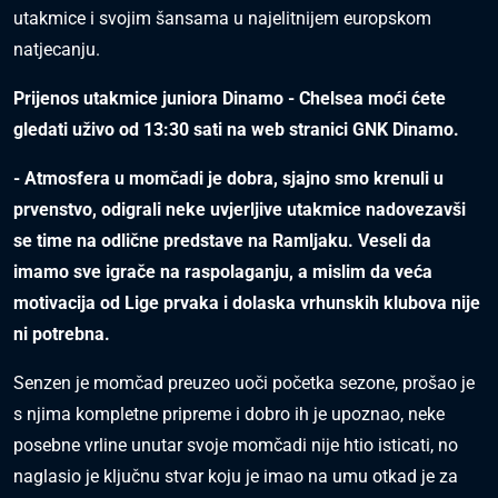
utakmice i svojim šansama u najelitnijem europskom
natjecanju.
Prijenos utakmice juniora Dinamo - Chelsea moći ćete
gledati uživo od 13:30 sati na web stranici GNK Dinamo.
- Atmosfera u momčadi je dobra, sjajno smo krenuli u
prvenstvo, odigrali neke uvjerljive utakmice nadovezavši
se time na odlične predstave na Ramljaku. Veseli da
imamo sve igrače na raspolaganju, a mislim da veća
motivacija od Lige prvaka i dolaska vrhunskih klubova nije
ni potrebna.
Senzen je momčad preuzeo uoči početka sezone, prošao je
s njima kompletne pripreme i dobro ih je upoznao, neke
posebne vrline unutar svoje momčadi nije htio isticati, no
naglasio je ključnu stvar koju je imao na umu otkad je za