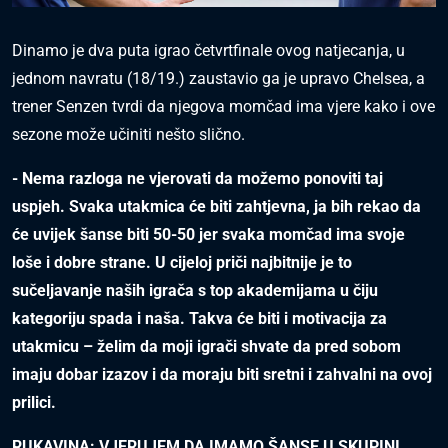
Dinamo je dva puta igrao četvrtfinale ovog natjecanja, u
jednom navratu (18/19.) zaustavio ga je upravo Chelsea, a
trener Senzen tvrdi da njegova momčad ima vjere kako i ove
sezone može učiniti nešto slično.
- Nema razloga ne vjerovati da možemo ponoviti taj
uspjeh. Svaka utakmica će biti zahtjevna, ja bih rekao da
će uvijek šanse biti 50-50 jer svaka momčad ima svoje
loše i dobre strane. U cijeloj priči najbitnije je to
sučeljavanje naših igrača s top akademijama u čiju
kategoriju spada i naša. Takva će biti i motivacija za
utakmicu – želim da moji igrači shvate da pred sobom
imaju dobar izazov i da moraju biti sretni i zahvalni na ovoj
prilici.
RUKAVINA: VJERUJEM DA IMAMO ŠANSE U SKUPINI