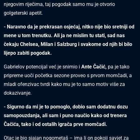
njegovim riječima, taj pogodak samo mu je otvorio
golgeterski apetit.
- Naravno da je prekrasan osjećaj, nitko nije bio sretniji od
mene u tom trenutku. Ali ja ne mislim tu stati, sad nas
čekaju Chelsea, Milan i Salzburg i svakome od njih bi bilo
lijepo zabiti pogodak.
Gabrielov potencijal već je snimio i
Ante Čačić,
pa je tako
pripreme uoči početka sezone proveo s prvom momčadi, a
mladi ofenzivac tvrdi kako mu je to samo motiv više za
dokazivanje.
- Sigurno da mi je to pomoglo, dobio sam dodatnu dozu
samopouzdanja, ali sam i puno naučio kako od trenera
Čačića, tako i od ostalih igrača prve momčadi.
Otac je bio sjajan nogometaš – ima li on pokoji savjet za