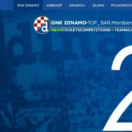
GNK DINAMO
WEBSHOP
DINAMO+
DLAND
FOUNDATIO
TOP_BAR.Membersh
GNK DINAMO
NEWS
TICKETS
COMPETITIONS
TEAM
AC