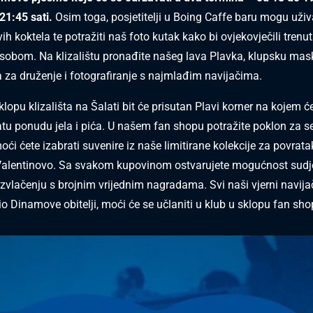
21:45 sati.
Osim toga,
posjetitelji u Boing Caffe baru mogu uživa
vih koktela te potražiti naš foto kutak kako bi ovjekovječili trenu
obom. Na klizalištu pronađite našeg lava Plavka, klupsku mas
a za druženje i fotografiranje s najmlađim navijačima.
lopu klizališta na Šalati bit će prisutan Plavi korner na kojem ć
tu ponudu jela i pića. U našem fan shopu potražite poklon za seb
oći ćete izabrati suvenire iz naše limitirane kolekcije za povrat
alentinovo. Sa svakom kupovinom ostvarujete mogućnost sudj
vlačenju s brojnim vrijednim nagradama. Svi naši vjerni navijači
io Dinamove obitelji, moći će se učlaniti u klub u sklopu fan sho