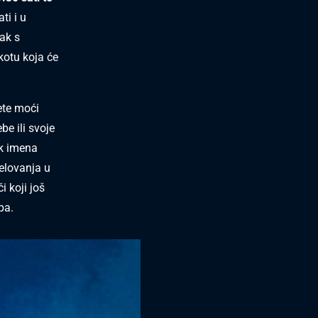
ti i u
tak s
kotu koja će
ete moći
e ili svoje
ak imena
elovanja u
 koji još
pa.