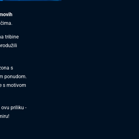
amovih
jačima.
a tribine
rodužili
zona s
kom ponudom.
ije s motivom
ovu priliku -
imiru!