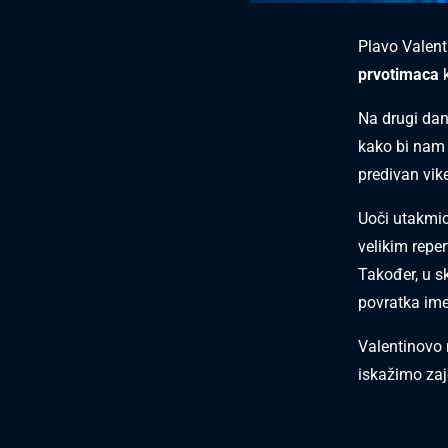
Plavo Valent
prvotimaca
k
Na drugi dan
kako bi nam 
predivan vik
Uoči utakmic
velikim repe
Također, u s
povratka im
Valentinovo 
iskažimo zaj