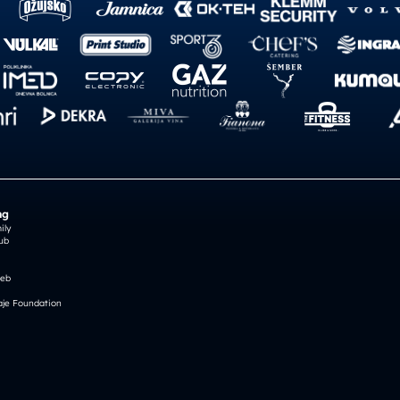
ng
ily
ub
reb
je Foundation