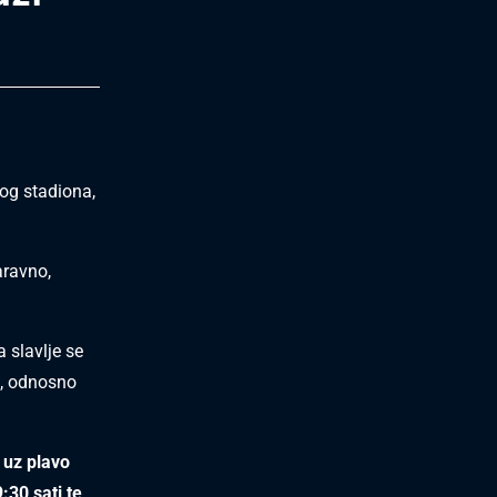
og stadiona,
aravno,
 slavlje se
u, odnosno
 uz plavo
:30 sati te