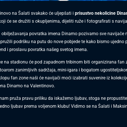
inovo na Šalati svakako će uljepšati i
prisustvo nekolicine Din
oji će se družiti s okupljenima, dijeliti ruže i fotografirati s navi
 obilježavanja povratka imena Dinamo pozivamo sve navijače n
pružili podršku na putu do nove pobjede te kako bismo ujedno p
end i proslavu povratka našeg svetog imena.
e na stadionu će pod zapadnom tribinom biti organizirana fan 
rtoarom zanimljivih sadržaja, mini-igara i bogatom ugostiteljs
klopu fan zone naši će navijači moći izabrati suvenire iz kolekc
ena Dinamo na Valentinovo.
nam pruža pravu priliku da iskažemo ljubav, stoga ne propustite 
edno ljubav prema voljenom klubu! Vidimo se na Šalati i Maks