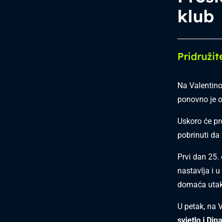
klub
Pridružit
Na Valentino
ponovno je 
Uskoro će pr
pobrinuti da
Prvi dan 25.
nastavlja i 
domaća utak
U petak, na 
svjetlo i Di