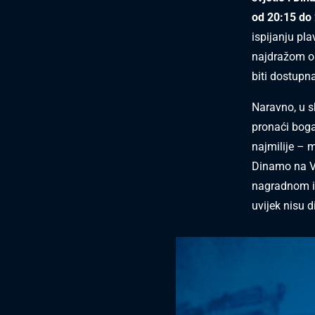
od 20:15 do 
ispijanju pla
najdražom os
biti dostupn
Naravno, u sk
pronaći boga
najmilije – m
Dinamo na V
nagradnom iz
uvijek nisu d