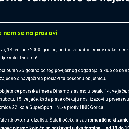
e nam se na proslavi
vo, 14. veljače 2000. godine, podno zapadne tribine maksimirsk
odjeknulo: Dinamo!
oći punih 25 godina od tog povijesnog događaja, a klub će se n
 zajedno s navijačima proslavi tu posebnu obljetnicu.
 obljetnice povratka imena Dinamo slavimo u petak, 14. veljače, a
u subotu, 15. veljače, kada plave očekuju novi izazovi u prvenstv
mica 22. kola SuperSport HNL-a protiv HNK Gorica.
Valentinovo, na klizalištu Šalati očekuju vas
romantično klizanje
namove pjesme koje će se održavati u dva termina – od 18 do 19