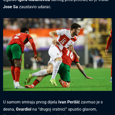
Jose Sa
zaustavio udarac.
U samom smiraju prvog dijela
Ivan Perišić
zavrnuo je s
desna,
Gvardiol
na “drugoj vratnici” spustio glavom,