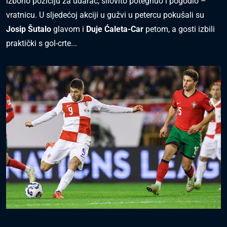
izborio poziciju za udarac, silovito potegnuo i pogodio –
vratnicu. U sljedećoj akciji u gužvi u petercu pokušali su
Josip Šutalo
glavom i
Duje Ćaleta-Car
petom, a gosti izbili
praktički s gol-crte...