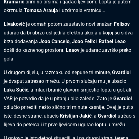
Kramarić
primirio prsima i gađao ljevicom. Lopta je putem
okrznula
Tomasa Arauja
i uzdrmala vratnicu...
Livaković
je odmah potom zaustavio novi snažan
Felixov
udarac da bi ubrzo uslijedila efektna akcija u kojoj su s dva
brza dodavanja
Joao Cancelo, Joao Felix
i
Rafael Leao
došli do kaznenog prostora.
Leaov
je udarac završio preko
gola.
U drugom dijelu, u razmaku od nepune tri minute,
Gvardiol
je dvaput zatresao mrežu. U prvom slučaju mu je ubacio
Luka Sučić
, a mladi branič glavom smjestio loptu u gol, ali
VAR je potvrdio da je u pitanju bilo zaleđe. Zato je
Gvardiol
odlučio prirediti nešto slično tri minute kasnije. Ovaj je put s
iste, desne strane, ubacio
Kristijan Jakić
, a
Gvardiol
utrčao s
lijeva do peterca i iz prve ljevicom ugurao loptu u mrežu.
U gotovo je istovjetnoj situaciji, ali na drugoj strani terena,