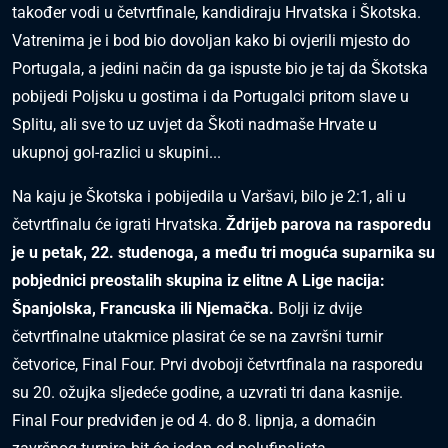
također vodi u četvrtfinale, kandidiraju Hrvatska i Škotska.
Vatrenima je i bod bio dovoljan kako bi ovjerili mjesto do
Portugala, a jedini način da ga ispuste bio je taj da Škotska
pobijedi Poljsku u gostima i da Portugalci pritom slave u
Splitu, ali sve to uz uvjet da Škoti nadmaše Hrvate u
ukupnoj gol-razlici u skupini...
Na kaju je Škotska i pobijedila u Varšavi, bilo je 2:1, ali u
četvrtfinalu će igrati Hrvatska.
Ždrijeb parova na rasporedu
je u petak, 22. studenoga, a među tri moguća suparnika su
pobjednici preostalih skupina iz elitne A Lige nacija:
Španjolska, Francuska ili Njemačka.
Bolji iz dvije
četvrtfinalne utakmice plasirat će se na završni turnir
četvorice, Final Four. Prvi dvoboji četvrtfinala na rasporedu
su 20. ožujka sljedeće godine, a uzvrati tri dana kasnije.
Final Four predviđen je od 4. do 8. lipnja, a domaćin