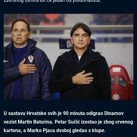
završnog turnira bit će jedan od polufinalista.
U sastavu Hrvatske svih je 90 minuta odigrao Dinamov
vezist Martin Baturina. Petar Sučić izostao je zbog crvenog
kartona, a Marko Pjaca dvoboj gledao s klupe.