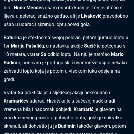
bio i
Nuno Mendes
osam minuta kasnije. I on je utrčao s
lijeva u peterac, snažno gađao, ali je
Livaković
pravodobno
ušao u udarac i skrenuo loptu pored gola.
Baturina
je efektno na svojoj polovici petom gurnuo loptu u
for
Mariju Pašaliću
, u nastavku akcije
Sučić
je potegnuo s
18 metara, vratar
Sa
odbio loptu. Na nju je natrčao
Mario
Budimir
, ponovno je portugalski čuvar mreže uspio nekako
zahvatiti loptu koja je potom u visokom luku odsjela na
gredi.
Vratar
Sa
praktički je u sljedećoj akciji bekendirao i
Kramarićev
udarac. Hrvatska je u sučevoj nadoknadi
vremena bila i nadomak pobjedi.
Kramarić
je glavom na
vrhu kaznenog prostora prihvatio loptu, gosti je nakratko
skrenuli, ali dohvatio ju je
Budimir
, također glavom, potom