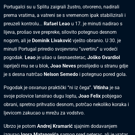
Portugalci su u Splitu zaigrali žustro, otvoreno, nadirali
prema vratima, a vatreni se s vremenom ipak stabilizirali i
preuzeli kontrolu...
Rafael Leao
u 17. je minuti nadirao s
lijeva, prošao sve prepreke, silovito potegnuo desnom
nogom, ali je
Dominik Livaković
vješto obranio. U 30. je
minuti Portugal priredio svojevrsnu “uvertiru” u vodeći
pogodak.
Leao
je ušao u šesnaesterac,
Joško Gvardiol
ispriječi mu se u blok,
Joao Neves
proslijedio u stranu gdje
je s desna natrčao
Nelson Semedo
i potegnuo pored gola.
Pogodak je osvanuo praktički “ni iz čega”.
Vitinha
je sa
svoje polovice lansirao dugu loptu,
Joao Felix
pobjegao
obrani, spretno prihvatio desnom, potrčao nekoliko koraka i
ljevicom zakucao u mrežu za vodstvo.
Ubrzo je potom
Andrej Kramarić
sjajnim dodavanjem
izgurao
Igora Matanovića
samog pred peterac, ali je vratar