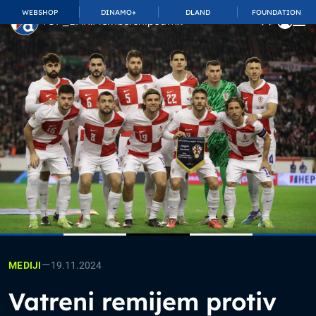
WEBSHOP
DINAMO+
DLAND
FOUNDATION
TOP_BAR.MembershipSuffix
—
19.11.2024
MEDIJI
Vatreni remijem protiv