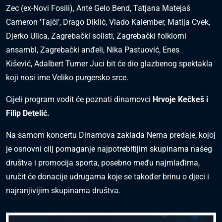
Zec (ex-Novi Fosili), Ante Gelo Bend, Tatjana Matejaš
Cameron ‘Tajči’, Drago Diklić, Vlado Kalember, Matija Cvek,
Djerko Ulica, Zagrebački solisti, Zagrebački folklorni
ansambl, Zagrebački anđeli, Nika Pastuović, Enes
Kišević, Adalbert Turner Juci bit će dio glazbenog spektakla
koji nosi ime Veliko purgersko srce.
Cijeli program vodit će poznati dinamovci
Hrvoje Kečkeš i
Filip Detelić.
Na samom koncertu Dinamova zaklada Nema predaje, kojoj
je osnovni cilj pomaganje najpotrebitijim skupinama našeg
društva i promocija sporta, posebno među najmlađima,
uručit će donacije udrugama koje se također brinu o djeci i
najranjivijim skupinama društva.