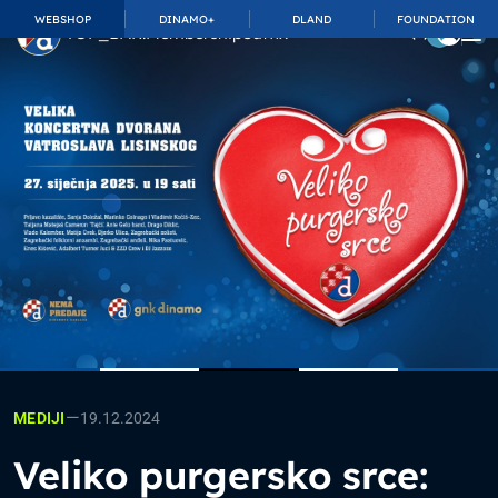
WEBSHOP
DINAMO+
DLAND
FOUNDATION
TOP_BAR.MembershipSuffix
—
19.12.2024
MEDIJI
Veliko purgersko srce: