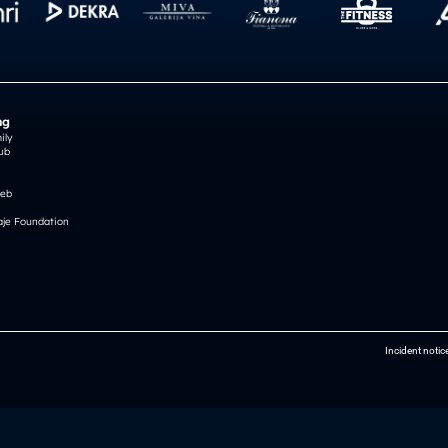
ng
ily
ub
reb
je Foundation
Incident notic