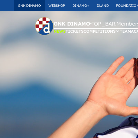
GNK DINAMO
WEBSHOP
DINAMO+
DLAND
FOUNDATIO
TOP_BAR.Membersh
GNK DINAMO
NEWS
TICKETS
COMPETITIONS
TEAM
AC