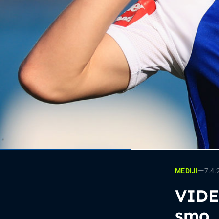
—
7.4.
MEDIJI
VIDEO
smo,