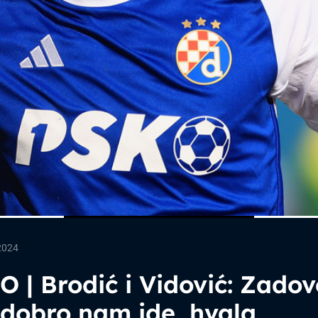
2024
 | Brodić i Vidović: Zadov
 dobro nam ide, hvala