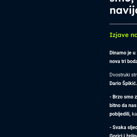
navi
Izjave n
Dinamo je u 
nova tri bo
Dvostruki str
Dario Špikić
- Brzo smo z
bitno da nas 
pobijedili,
ka
- Svaka slje
Gorici i žel