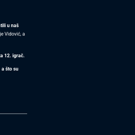
ili u naš
je Vidović, a
a 12. igrač.
 a što su