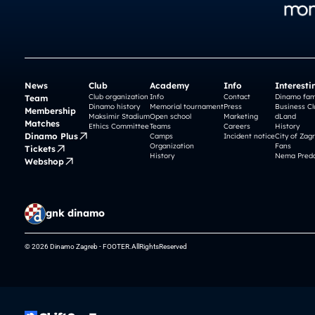
News
Club
Academy
Info
Interesti
Club organization
Info
Contact
Dinamo fam
Team
Dinamo history
Memorial tournament
Press
Business Cl
Membership
Maksimir Stadium
Open school
Marketing
dLand
Matches
Ethics Committee
Teams
Careers
History
Dinamo Plus
Camps
Incident notice
City of Zag
Organization
Fans
Tickets
History
Nema Preda
Webshop
gnk dinamo
© 2026 Dinamo Zagreb - FOOTER.AllRightsReserved