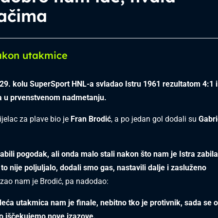
jačima
akon utakmice
29. kolu SuperSport HNL-a svladao Istru 1961 rezultatom 4:1 i
da u prvenstvenom nadmetanju.
ijelac za plave bio je
Fran Brodić
, a po jedan gol dodali su
Gabri
.
abili pogodak, ali onda malo stali nakon što nam je Istra zabil
to nije poljuljalo, dodali smo gas, nastavili dalje i zasluženo
zao nam je Brodić, pa nadodao:
deća utakmica nam je finale, nebitno tko je protivnik, sada se
jno iščekujemo nove izazove.