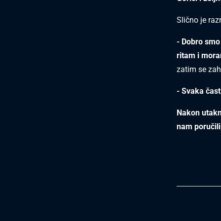
Slično je raz
- Dobro smo i
ritam i mora
zatim se zah
- Svaka čast
Nakon utakmi
nam poručili