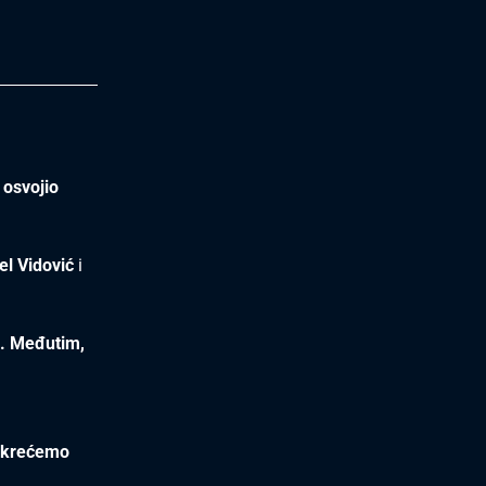
 osvojio
el Vidović
i
a. Međutim,
 okrećemo