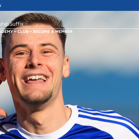
N
ipSuffix
ADEMY
CLUB
BECOME A MEMBER