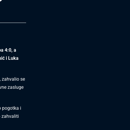
a 4:0, a
ić i Luka
, zahvalio se
avne zasluge
o pogotka i
 zahvaliti