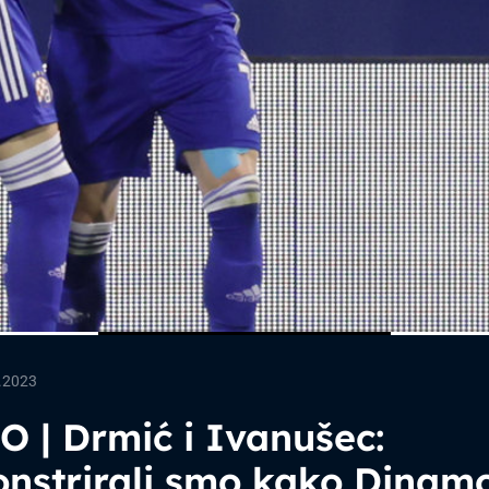
.2023
 | Drmić i Ivanušec:
nstrirali smo kako Dinam