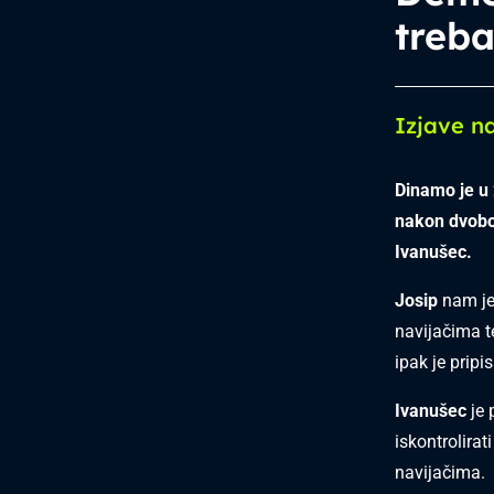
treba
Izjave n
Dinamo je u 
nakon dvoboj
Ivanušec.
Josip
nam je 
navijačima t
ipak je pripi
Ivanušec
je 
iskontrolirat
navijačima.