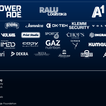
ng
ily
ub
reb
je Foundation