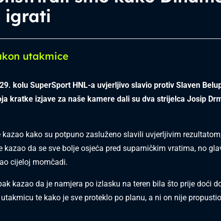
 igrati
akon utakmice
29. kolu SuperSport HNL-a uvjerljivo slavio protiv Slaven Belup
a kratke izjave za naše kamere dali su dva strijelca Josip Drm
kazao kako su potpuno zasluženo slavili uvjerljivim rezultatom
e kazao da se sve bolje osjeća pred suparničkim vratima, no gl
sao cijeloj momčadi.
pak kazao da je namjera po izlasku na teren bila što prije doći d
i utakmicu te kako je sve proteklo po planu, a ni on nije propustio