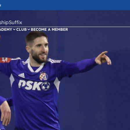
N
ipSuffix
ADEMY
CLUB
BECOME A MEMBER