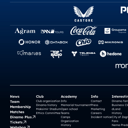
News
Club
Academy
Info
Interesti
Club organization
Info
Contact
Dinamo fam
Team
Dinamo history
Memorial tournament
Press
Business Cl
Membership
Maksimir Stadium
Open school
Marketing
dLand
Matches
Ethics Committee
Teams
Careers
History
Dinamo Plus
Camps
Incident notice
City of Zag
Organization
Fans
Tickets
History
Nema Preda
Webshop