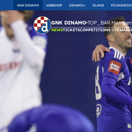
GNK DINAMO
WEBSHOP
DINAMO+
DLAND
FOUNDATIO
TOP_BAR.Membersh
GNK DINAMO
NEWS
TICKETS
COMPETITIONS
TEAM
AC