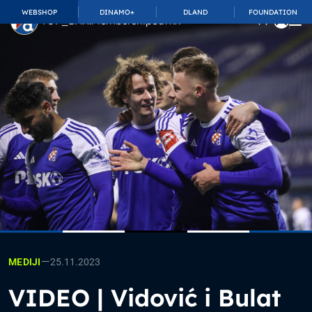
WEBSHOP
DINAMO+
DLAND
FOUNDATION
TOP_BAR.MembershipSuffix
—
25.11.2023
MEDIJI
VIDEO | Vidović i Bulat