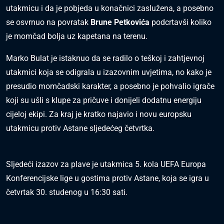
utakmicu i da je pobjeda u konačnici zaslužena, a posebno
se osvrnuo na povratak
Brune Petkovića
podcrtavši koliko
je momčad bolja uz kapetana na terenu.
Marko Bulat je istaknuo da se radilo o teškoj i zahtjevnoj
utakmici koja se odigrala u izazovnim uvjetima, no kako je
presudio momčadski karakter, a posebno je pohvalio igrače
koji su ušli s klupe za pričuve i donijeli dodatnu energiju
cijeloj ekipi. Za kraj je kratko najavio i novu europsku
utakmicu protiv Astane sljedećeg četvrtka.
Sljedeći izazov za plave je utakmica 5. kola UEFA Europa
Konferencijske lige u gostima protiv Astane, koja se igra u
četvrtak 30. studenog u 16:30 sati.