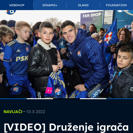
WEBSHOP
DINAMO+
DLAND
FOUNDATION
TOP_BAR.MembershipSuffix
—
10.3.2022
NAVIJAČI
[VIDEO] Druženje igrača