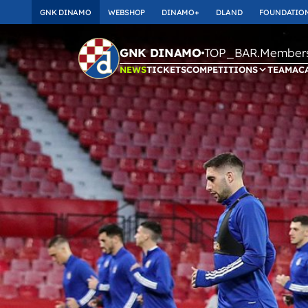
GNK DINAMO
WEBSHOP
DINAMO+
DLAND
FOUNDATIO
TOP_BAR.Membersh
GNK DINAMO
NEWS
TICKETS
COMPETITIONS
TEAM
AC