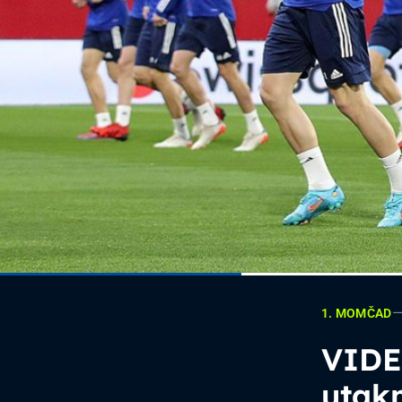
1. MOMČAD
VIDEO
utakm