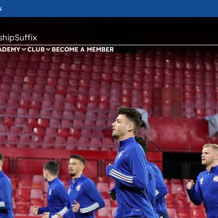
N
ipSuffix
ADEMY
CLUB
BECOME A MEMBER