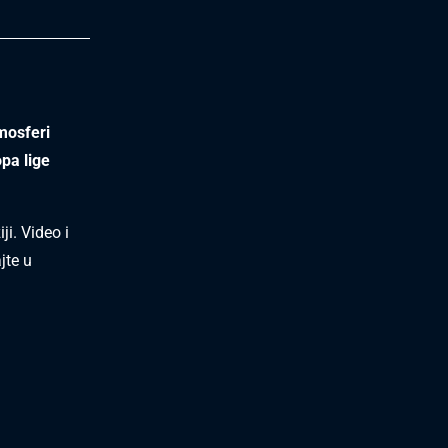
mosferi
pa lige
ji. Video i
jte u