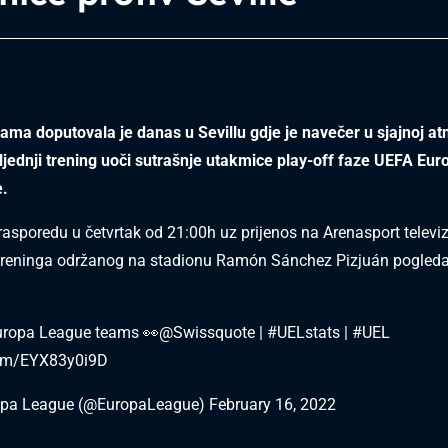
a doputovala je danas u Sevillu gdje je navečer u sjajnoj at
ljednji trening uoči sutrašnje utakmice play-off faze UEFA Euro
e.
rasporedu u četvrtak od 21:00h uz prijenos na Arenasport televizi
 treninga održanog na stadionu Ramón Sánchez Pizjuán pogleda
Europa League teams 👀
@Swissquote
|
#UELstats
|
#UEL
.com/EYX83y0i9D
opa League (@EuropaLeague)
February 16, 2022