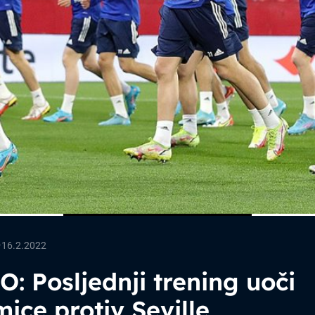
—
16.2.2022
: Posljednji trening uoči
ice protiv Seville