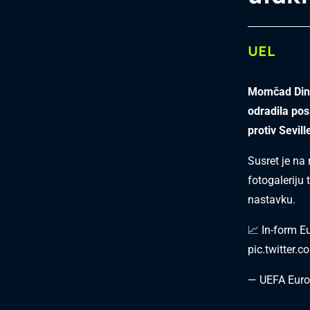
UEL
Momčad Dinam
odradila pos
protiv Sevill
Susret je na 
fotogaleriju
nastavku.
📈 In-form 
pic.twitter
— UEFA Eur