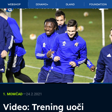
WEBSHOP
DINAMO+
DLAND
FOUNDATION
TOP_BAR.MembershipSuffix
—
24.2.2021
1. MOMČAD
Video: Trening uoči