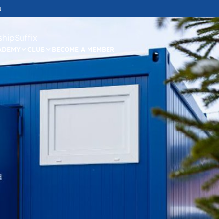
N
ipSuffix
ADEMY
CLUB
BECOME A MEMBER