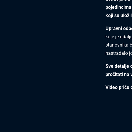
pojedincima 
koji su uloži
Upravni odb
koje je udalj
stanovnika či
nastradalo 
Sve detalje
pročitati n
Video priču 