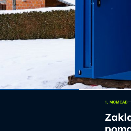
1. MOMČAD
Zakl
poma