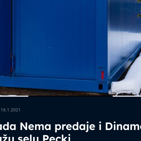
—
16.1.2021
ada Nema predaje i Dinam
žu selu Pecki