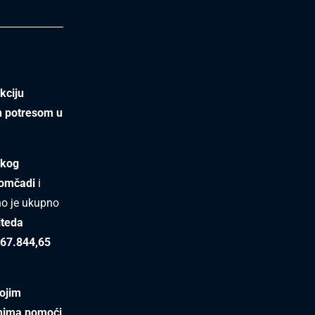
kciju
h potresom u
skog
omčadi
i
no je ukupno
iteda
67.844,65
vojim
menima pomoći