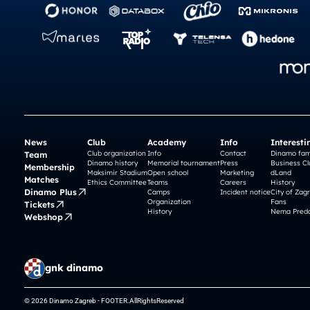
News
Club
Academy
Info
Interesti
Club organization
Info
Contact
Dinamo fam
Team
Dinamo history
Memorial tournament
Press
Business Cl
Membership
Maksimir Stadium
Open school
Marketing
dLand
Matches
Ethics Committee
Teams
Careers
History
Dinamo Plus
Camps
Incident notice
City of Zag
Organization
Fans
Tickets
History
Nema Preda
Webshop
gnk dinamo
© 2026 Dinamo Zagreb - FOOTER.AllRightsReserved