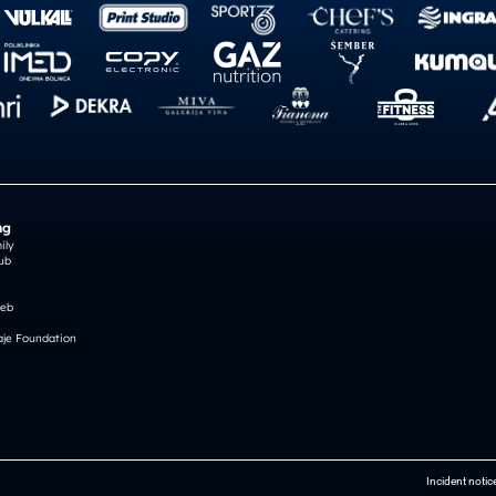
ng
ily
ub
reb
je Foundation
Incident notic