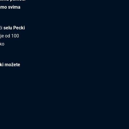
jemo svima
ći
selu Pecki
nje od 100
ako
ki možete