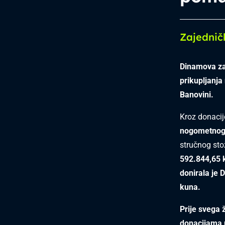
Zajednič
Dinamova za
prikupljanj
Banovini.
Kroz donaci
nogometnog
stručnog sto
592.844,65 
donirala je 
kuna.
Prije svega 
donacijama u