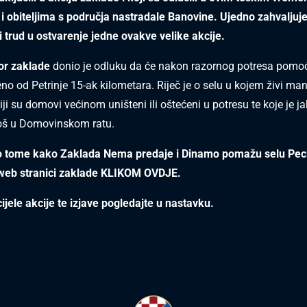
i obiteljima s područja nastradale Banovine. Ujedno zahvalju
li trud u ostvarenje jedne ovakve velike akcije.
or zaklade
donio je odluku da će nakon razornog potresa pomo
eno od Petrinje 15-ak kilometara. Riječ je o selu u kojem živi ma
ji su domovi većinom uništeni ili oštećeni u potresu te koje je j
još u Domovinskom ratu.
 o tome kako Zaklada Nema predaje i Dinamo pomažu selu Pec
a web stranici zaklade KLIKOM OVDJE.
cijele akcije te izjave pogledajte u nastavku.