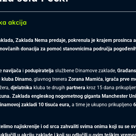
ka akcija
klada, Zaklada Nema predaje, pokrenula je krajem prosinca a
a novčanih donacija za pomoć stanovnicima područja pogođeni
je
navijača
i
podupiratelja
službene Dinamove zaklade,
Građan
 kluba Dinamo
, glavnog trenera
Zorana
Mamića
,
igrača
prve
m
žera,
djelatnika
kluba te drugih
partnera
kroz 15 dana prikuplje
kuna. Zaklada engleskog nogometnog giganta Manchester Un
Dinamovoj zakladi 10 tisuća eura,
a time je ukupno prikupljeno
6
želimo najiskrenije i od srca zahvaliti svima onima koji su se s
ključili u akciju zaklade i koji su odlučili u ovim teškim vre