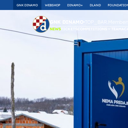
GNK DINAMO
WEBSHOP
DINAMO+
DLAND
FOUNDATIO
TOP_BAR.Membersh
GNK DINAMO
NEWS
TICKETS
COMPETITIONS
TEAM
AC