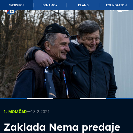
WEBSHOP
DINAMO+
DLAND
FOUNDATION
TOP_BAR.MembershipSuffix
—
13.2.2021
1. MOMČAD
Zaklada Nema predaje