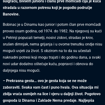
suigraču, bivšem junioru i članu prve momčadi čija je kuća
stradala u razornom potresu koji je pogodio područje
Banovine.
Bobinac je u Dinamu kao junior i potom član prve momčadi
proveo osam godina, od 1974. do 1982. Na njegovoj su kući
u Petrinji popucali temelji, nosivi zidovi, stradao je krov,
srušen dimnjak, nema grijanja i u ovome trenutku ondje nisu
mogući uvjeti za život. S obzirom na to da su učestali
naknadni potresi koji mogu trajati i do godinu dana, a svaki
novi udar dodatno oštećuje kuću, popravci i obnova do
daljnjega nisu mogući.
– Prekrasna gesta… ovo je gesta koja se ne može
zaboraviti. Svaka vam čast i puno hvala. Ova situacija mi
zbilja vraća osmijeh na lice i vjeru u daljnji život. Pogotovo
gospoda iz Dinama i Zaklade Nema predaje. Najljepša