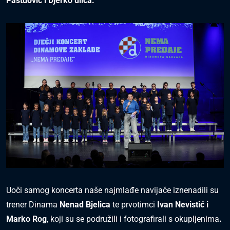
Pastuović i Djerko ulica.
Uoči samog koncerta naše najmlađe navijače iznenadili su
trener Dinama
Nenad Bjelica
te prvotimci
Ivan Nevistić i
Marko
Rog
, koji su se podružili i fotografirali s okupljenima
.