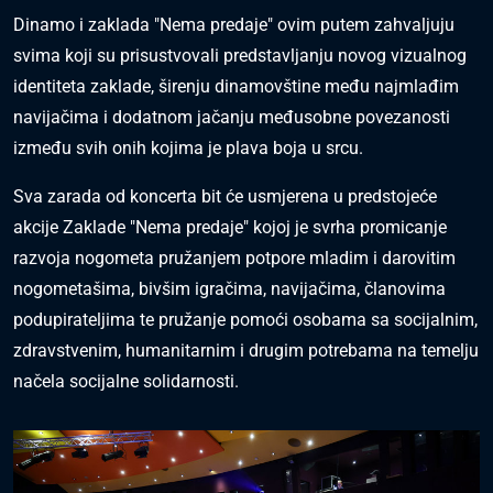
Dinamo i zaklada "Nema predaje" ovim putem zahvaljuju
svima koji su prisustvovali predstavljanju novog vizualnog
identiteta zaklade, širenju dinamovštine među najmlađim
navijačima i dodatnom jačanju međusobne povezanosti
između svih onih kojima je plava boja u srcu.
Sva zarada od koncerta bit će usmjerena u predstojeće
akcije Zaklade "Nema predaje" kojoj je svrha promicanje
razvoja nogometa pružanjem potpore mladim i darovitim
nogometašima, bivšim igračima, navijačima, članovima
podupirateljima te pružanje pomoći osobama sa socijalnim,
zdravstvenim, humanitarnim i drugim potrebama na temelju
načela socijalne solidarnosti.