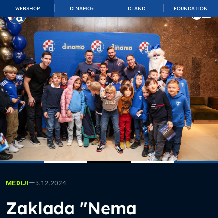
WEBSHOP
DINAMO+
DLAND
FOUNDATION
TOP_BAR.MembershipSuffix
—
5.12.2024
MEDIJI
Zaklada "Nema