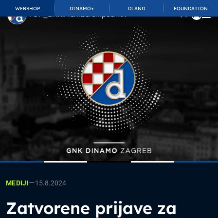
WEBSHOP
DINAMO+
DLAND
FOUNDATION
TOP_BAR.MembershipSuffix
—
15.8.2024
MEDIJI
Zatvorene prijave za