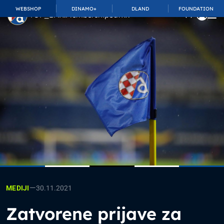
WEBSHOP
DINAMO+
DLAND
FOUNDATION
TOP_BAR.MembershipSuffix
—
30.11.2021
MEDIJI
Zatvorene prijave za