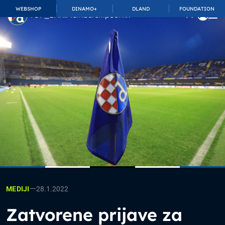
WEBSHOP
DINAMO+
DLAND
FOUNDATION
TOP_BAR.MembershipSuffix
—
28.1.2022
MEDIJI
Zatvorene prijave za