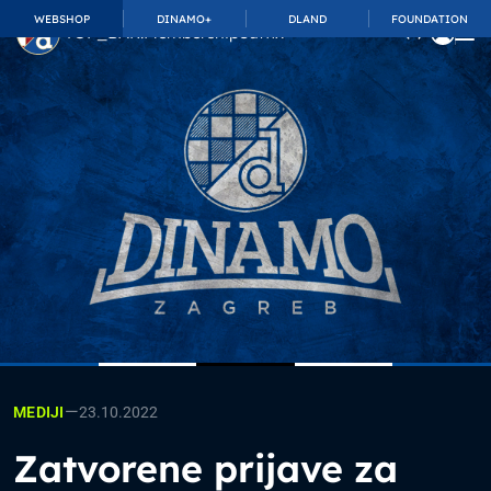
WEBSHOP
DINAMO+
DLAND
FOUNDATION
TOP_BAR.MembershipSuffix
—
23.10.2022
MEDIJI
Zatvorene prijave za