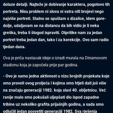
dolaze detalji. Najteže je dobivanje karaktera, pogotovo tih
portreta. Nisu problem ni slova ni vatra niti brojevi nego
najviše portreti. Stalno se spuštam s dizalice, idem gore-
dolje, udaljavam se na distancu da bih vidio je li neka
greška, treba li štogod ispraviti. Otprilike nam za jedan
portret treba jedan dan, tako i za korekcije. Ovo sam radio
tjedan dana.
Ova je priča nastavak ideje o izradi murala na Dinamovom
stadionu koja je započela prije par godina.
- Ovo je samo jedna aktivnost u nizu brojnih projekata koje
smo proveli ovog proljeća i kojima smo htjeli dati još više
na značaju generaciji 1982. koja slavi 40. obljetnicu. Već
ranije malo smo pokušali uljepšati dio ispod zapadne
tribine uz nekoliko grafita prijašnjih godina, a sada smo
odlučili jedan posvetiti generaciji 1982. Sva rješenja