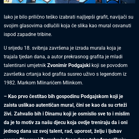
Iako je bilo prilično teško izabrati najljepši grafit, navijači su
svojim glasovima odlučili koja će slika kao mural osvanuti
ispod zapadne tribine.
U srijedu 18. svibnja završena je izrada murala koja je
trajala tjedan dana, a autor prekrasnog grafita je mladi
talentirani umjetnik
Zvonimir Podgajski
koji se povodom
završetka crtanja kod grafita susreo uživo s legendom iz
1982. Markom Mlinarićem Mlinkom.
– Kao prvo čestitao bih gospodinu Podgajskom koji je
zaista uslikao autentičan mural, čini se kao da su crteži
živi. Zahvalio bih i Dinamu koji je osmislio sve to i mislim
da je to motiv za našu djecu koja ovdje treniraju da i oni
jednog dana uz svoj talent, rad, uporost, želju i ljubav