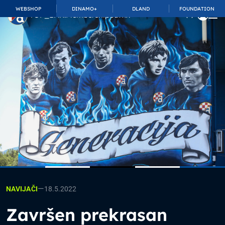
WEBSHOP
DINAMO+
DLAND
FOUNDATION
TOP_BAR.MembershipSuffix
—
18.5.2022
NAVIJAČI
Završen prekrasan