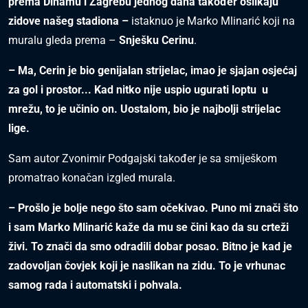
prema Dinamu i Zagrebu jednog dana također oslikaju
zidove našeg stadiona –
istaknuo je Marko Mlinarić koji na
muralu gleda prema –
Snješku Cerinu
.
– Ma, Cerin je bio genijalan strijelac, imao je sjajan osjećaj
za gol i prostor... Kad nitko nije uspio ugurati loptu u
mrežu, to je učinio on. Uostalom, bio je najbolji strijelac
lige.
Sam autor Zvonimir Podgajski također je sa smiješkom
promatrao konačan izgled murala.
– Prošlo je bolje nego što sam očekivao. Puno mi znači što
i sam Marko Mlinarić kaže da mu se čini kao da su crteži
živi. To znači da smo odradili dobar posao. Bitno je kad je
zadovoljan čovjek koji je naslikan na zidu. To je vrhunac
samog rada i automatski i pohvala.