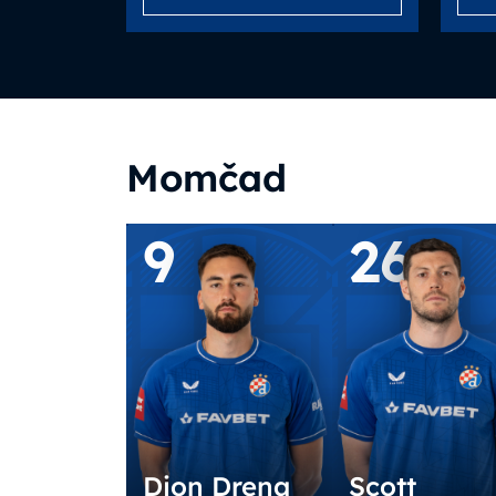
Momčad
9
26
Dion Drena
Scott