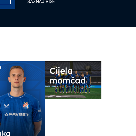
SAZNAJ VIŠE
7
Cijela
momčad
uka