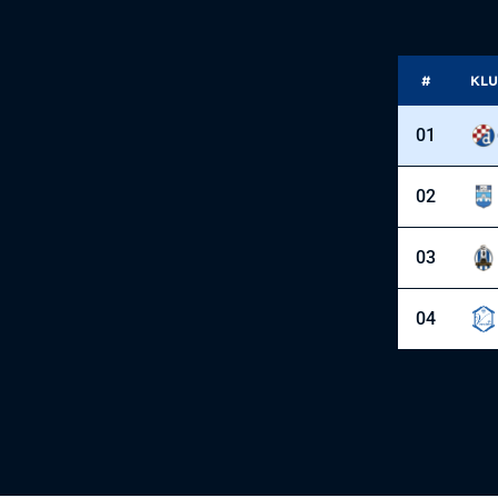
#
KLU
01
02
03
04