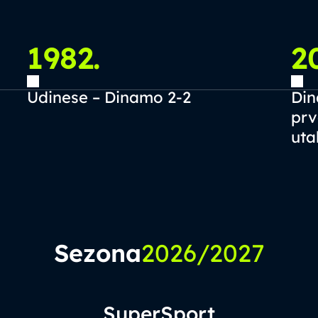
1982.
2
Udinese – Dinamo 2-2
Din
prv
uta
Sezona
2026/2027
SuperSport