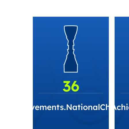
36
B.Achievements.NationalChamp
CLUB.Achi