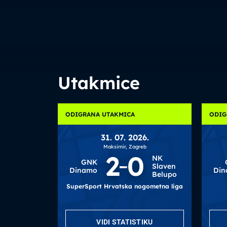
Utakmice
ODIGRANA UTAKMICA
ODIG
31. 07. 2026.
Maksimir, Zagreb
2
0
NK
GNK
Slaven
Dinamo
Di
Belupo
SuperSport Hrvatska nogometna liga
VIDI STATISTIKU