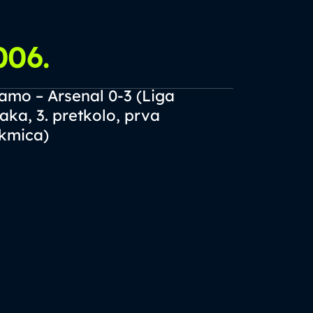
006.
2012.
amo – Arsenal 0-3 (Liga
Dinamo – S
aka, 3. pretkolo, prva
3. pretkolo
kmica)