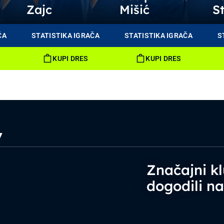
Zajc
Mišić
S
ČA
STATISTIKA IGRAČA
STATISTIKA IGRAČA
S
KUPI DRES
KUPI DRES
v
Značajni kl
dogodili n