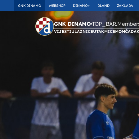
GNK DINAMO
WEBSHOP
DINAMO+
DLAND
ZAKLADA
TOP_BAR.Membersh
GNK DINAMO
VIJESTI
ULAZNICE
UTAKMICE
MOMČAD
A