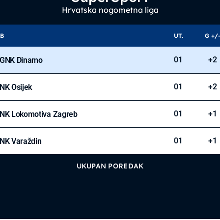
Hrvatska nogometna liga
B
UT.
G +/
01
+2
GNK Dinamo
01
+2
NK Osijek
01
+1
NK Lokomotiva Zagreb
01
+1
NK Varaždin
UKUPAN POREDAK