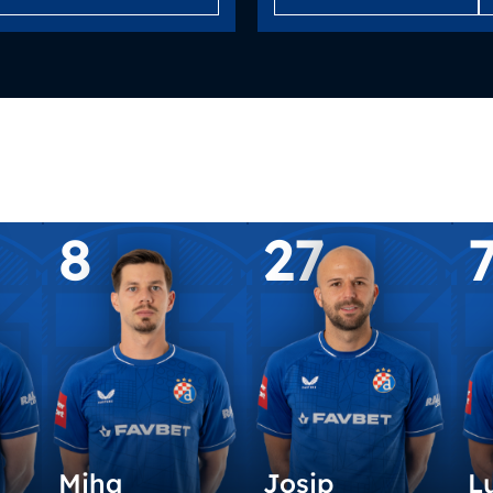
8
27
Miha
Josip
L