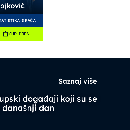
tojković
TATISTIKA IGRAČA
SAZNAJ VIŠE
KUPI DRES
Saznaj više
upski događaji koji su se
a današnji dan