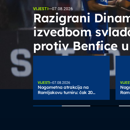
VIJESTI
07.08.2026
Razigrani Dinam
izvedbom svlad
protiv Benfice u
VIJESTI
07.08.2026
VIJES
Nogometna atrakcija na
Nogo
Ramljakovu turniru: čak 20
Raml
golova u četiri utakmice
zadr
nijan