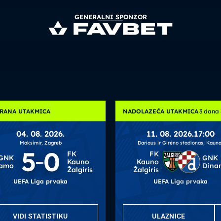
GENERALNI SPONZOR
RANA UTAKMICA
NADOLAZEĆA UTAKMICA
3 dana 
04. 08. 2026.
11. 08. 2026.
17:00
Maksimir, Zagreb
Dariaus ir Girėno stadionas, Kaun
5
0
FK
FK
GNK
GNK
Kauno
Kauno
namo
Dina
Žalgiris
Žalgiris
UEFA Liga prvaka
UEFA Liga prvaka
VIDI STATISTIKU
ULAZNICE