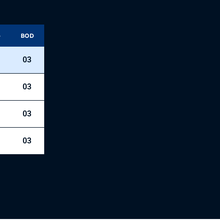
-
BOD
03
03
03
03