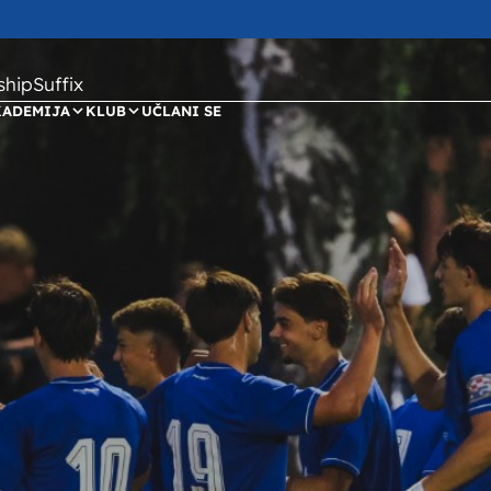
ipSuffix
KADEMIJA
KLUB
UČLANI SE