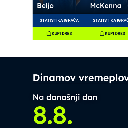
Beljo
McKenna
STATISTIKA IGRAČA
STATISTIKA IGRA
KUPI DRES
KUPI DRES
Dinamov vremeplo
Na današnji dan
8.8.