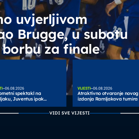
o uvjerljivom
ao Brugge, u subotu
 borbu za finale
TI
06.08.2026
VIJESTI
06.08.2026
metni spektakl na
Atraktivno otvaranje novog
jaku, Juventus ipak
izdanja Ramljakova turnira
žao prednost, Dinamo
se dijelile od preokreta
VIDI SVE VIJESTI