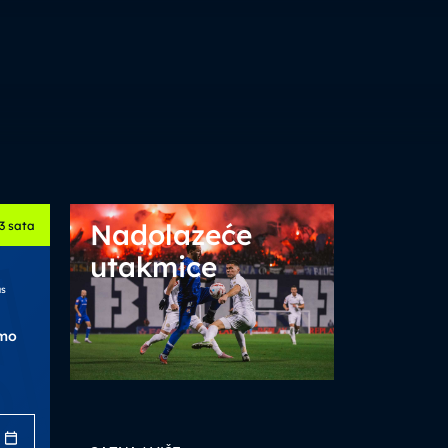
Nadolazeće
3 sata
utakmice
as
mo