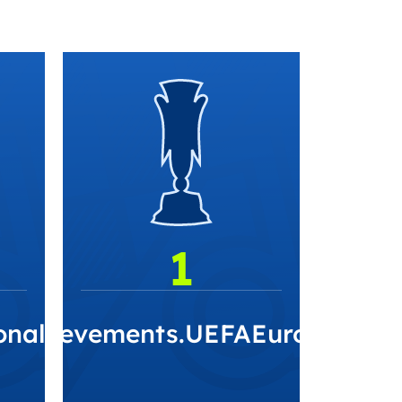
1
onalSuperCup
.Achievements.UEFAEuropaLeag