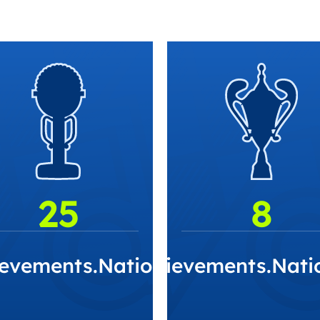
25
8
ionship
evements.NationalCup
CLUB.Achievements.Nati
CLUB