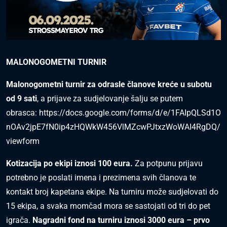
MALONOGOMETNI TURNIR
Malonogometni turnir za odrasle članove kreće u subotu
od 9 sati
, a prijave za sudjelovanje šalju se putem
obrasca:
https://docs.google.com/forms/d/e/1FAIpQLSd1O
nOAv2jpE7fN0ip4zHQWkW456VlMZcwPJtxzWoWAI4RgDQ/
viewform
Kotizacija po ekipi iznosi 100 eura.
Za potpunu prijavu
potrebno je poslati imena i prezimena svih članova te
kontakt broj kapetana ekipe. Na turniru može sudjelovati do
15 ekipa, a svaka momčad mora se sastojati od tri do pet
igrača.
Nagradni fond na turniru iznosi 3000 eura – prvo