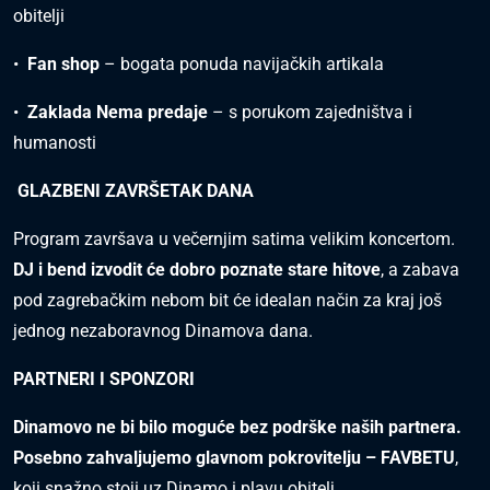
obitelji
•⁠ ⁠
Fan shop
– bogata ponuda navijačkih artikala
•⁠
⁠Zaklada Nema predaje
– s porukom zajedništva i
humanosti
GLAZBENI ZAVRŠETAK DANA
Program završava u večernjim satima velikim koncertom.
DJ i bend izvodit će dobro poznate stare hitove
, a zabava
pod zagrebačkim nebom bit će idealan način za kraj još
jednog nezaboravnog Dinamova dana.
PARTNERI I SPONZORI
Dinamovo ne bi bilo moguće bez podrške naših partnera.
Posebno zahvaljujemo glavnom pokrovitelju – FAVBETU
,
koji snažno stoji uz Dinamo i plavu obitelj.