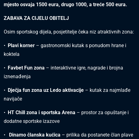
mjesto osvaja 1500 eura, drugo 1000, a treće 500 eura.
ZABAVA ZA CIJELU OBITELJ
Osim sportskog dijela, posjetitelje čeka niz atraktivnih zona:
•⁠
⁠Plavi korner
– gastronomski kutak s ponudom hrane i
koktela
•⁠
⁠Favbet Fun zona
– interaktivne igre, nagrade i brojna
iznenađenja
•⁠ ⁠
Dječja fun zona uz Ledo aktivacije
– kutak za najmlađe
navijače
•⁠ ⁠
HT Chill zona i sportska Arena
– prostor za opuštanje i
dodatne sportske izazove
•⁠
Dinamo članska kućica
– prilika da postanete član plave