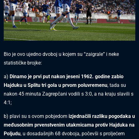
Bio je ovo ujedno dvoboj u kojem su “zaigrale” i neke
statističke brojke:
a)
Dinamo je prvi put nakon jeseni 1962. godine zabio
Hajduku u Splitu tri gola u prvom poluvremenu
, tada su
nakon 45 minuta Zagrepčani vodili s 3:0, a na kraju slavili s
4:1;
b) plavi su s ovom pobjedom
izjednačili razliku pogodaka u
međusobnim prvenstvenim utakmicama protiv Hajduka na
Poljudu
, u dosadašnjih 68 dvoboja, počevši s proljećem