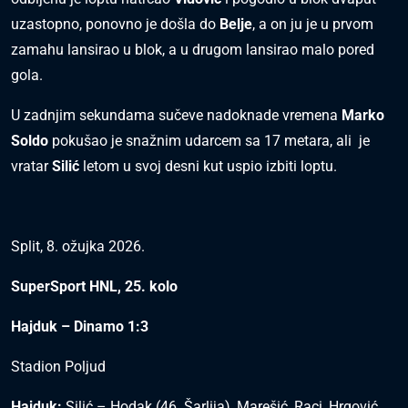
uzastopno, ponovno je došla do
Belje
, a on ju je u prvom
zamahu lansirao u blok, a u drugom lansirao malo pored
gola.
U zadnjim sekundama sučeve nadoknade vremena
Marko
Soldo
pokušao je snažnim udarcem sa 17 metara, ali je
vratar
Silić
letom u svoj desni kut uspio izbiti loptu.
Split, 8. ožujka 2026.
SuperSport HNL, 25. kolo
Hajduk – Dinamo 1:3
Stadion Poljud
Hajduk:
Silić – Hodak (46. Šarlija), Marešić, Raçi, Hrgović