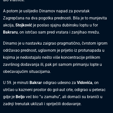
A potom je uslijedio Dinamov napad za povratak
Zagrepčana na dva pogotka prednosti. Bila je to munjevita
akcija,
Stojković
je poslao sjajnu dubinsku loptu u for
Bakraru
, on istrčao sam pred vratara i zanjihao mrežu.
Dinamo je u nastavku zaigrao pragmatično, čvrstom igrom
održavao prednost, uglavnom je prijetio iz protunapada u
kojima je nedostajalo nešto više koncentracije prilikom
završnog dodavanja ili, pak pri samom primanju lopte u
obećavajućim situacijama.
U 59. je minuti
Bakrar
odigrao udesno za
Vidovića
, on
utrčao u kazneni prostor do gol-aut crte, odigrao u peterac
gdje je
Beljo
već bio “u zamahu”, ali domaći su braniči u
zadnji trenutak uklizali i spriječili dodavanje.