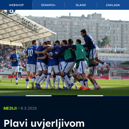
WEBSHOP
DINAMO+
DLAND
ZAKLADA
TOP_BAR.MembershipSuffix
—
8.3.2026
MEDIJI
Plavi uvjerljivom