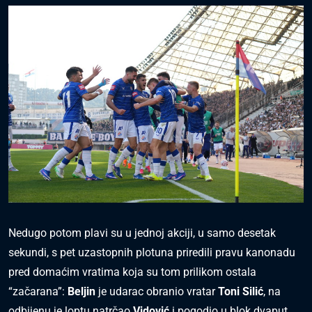
Nedugo potom plavi su u jednoj akciji, u samo desetak
sekundi, s pet uzastopnih plotuna priredili pravu kanonadu
pred domaćim vratima koja su tom prilikom ostala
“začarana”:
Beljin
je udarac obranio vratar
Toni Silić
, na
odbijenu je loptu natrčao
Vidović
i pogodio u blok dvaput