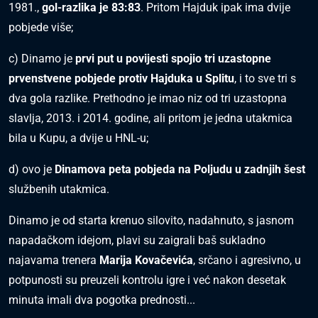
1981.,
gol-razlika je 83:83
. Pritom Hajduk ipak ima dvije
pobjede više;
c) Dinamo je
prvi put u povijesti spojio tri uzastopne
prvenstvene pobjede protiv Hajduka u Splitu
, i to sve tri s
dva gola razlike. Prethodno je imao niz od tri uzastopna
slavlja, 2013. i 2014. godine, ali pritom je jedna utakmica
bila u Kupu, a dvije u HNL-u;
d) ovo je
Dinamova peta pobjeda na Poljudu u zadnjih šest
službenih utakmica.
Dinamo je od starta krenuo silovito, nadahnuto, s jasnom
napadačkom idejom, plavi su zaigrali baš sukladno
najavama trenera
Marija Kovačevića
, srčano i agresivno, u
potpunosti su preuzeli kontrolu igre i već nakon desetak
minuta imali dva pogotka prednosti...