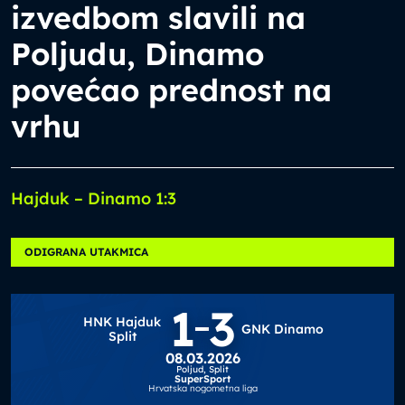
izvedbom slavili na
Poljudu, Dinamo
povećao prednost na
vrhu
Hajduk – Dinamo 1:3
ODIGRANA UTAKMICA
1
3
HNK Hajduk
GNK Dinamo
Split
08.03.2026
Poljud,
Split
SuperSport
Hrvatska nogometna liga