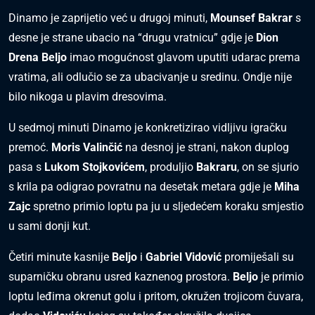
Dinamo je zaprijetio već u drugoj minuti,
Mounsef Bakrar
s
desne je strane ubacio na “drugu vratnicu” gdje je
Dion
Drena Beljo
imao mogućnost glavom uputiti udarac prema
vratima, ali odlučio se za ubacivanje u sredinu. Ondje nije
bilo nikoga u plavim dresovima.
U sedmoj minuti Dinamo je konkretizirao vidljivu igračku
premoć.
Moris Valinčić
na desnoj je strani, nakon duplog
pasa s
Lukom Stojkovićem
, produljio
Bakraru
, on se sjurio
s krila pa odigrao povratnu na desetak metara gdje je
Miha
Zajc
spretno primio loptu pa ju u sljedećem koraku smjestio
u sami donji kut.
Četiri minute kasnije
Beljo
i
Gabriel Vidović
promiješali su
suparničku obranu usred kaznenog prostora.
Beljo
je primio
loptu leđima okrenut golu i pritom, okružen trojicom čuvara,