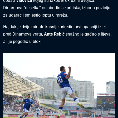
dodao
Vidoviću
kojeg su također okružila dvojica.
Dinamova “desetka” oslobodio se pritiska, izborio poziciju
za udarac i smjestio loptu u mrežu.
Hajduk je dvije minute kasnije priredio prvi opasniji izlet
pred Dinamova vrata,
Ante Rebić
snažno je gađao s lijeva,
ali je pogodio u blok.