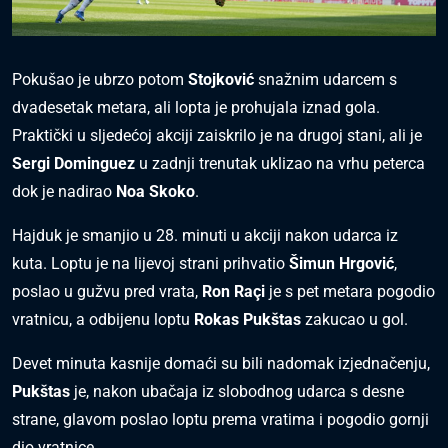
Pokušao je ubrzo potom
Stojković
snažnim udarcem s
dvadesetak metara, ali lopta je prohujala iznad gola.
Praktički u sljedećoj akciji zaiskrilo je na drugoj stani, ali je
Sergi Dominguez
u zadnji trenutak uklizao na vrhu peterca
dok je nadirao
Noa Skoko
.
Hajduk je smanjio u 28. minuti u akciji nakon udarca iz
kuta. Loptu je na lijevoj strani prihvatio
Šimun Hrgović
,
poslao u gužvu pred vrata,
Ron Raçi
je s pet metara pogodio
vratnicu, a odbijenu loptu
Rokas Pukštas
zakucao u gol.
Devet minuta kasnije domaći su bili nadomak izjednačenju,
Pukštas
je, nakon ubačaja iz slobodnog udarca s desne
strane, glavom poslao loptu prema vratima i pogodio gornji
dio vratnice.