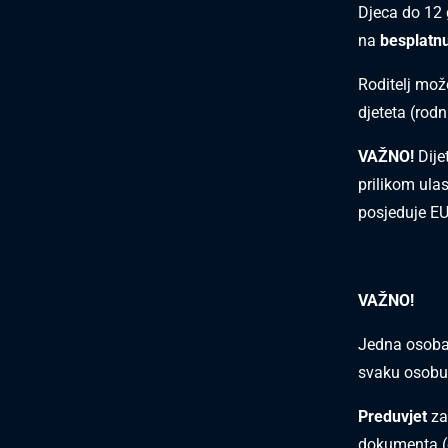
Djeca do 12 g
na
besplatnu
Roditelj mož
djeteta (rodni
VAŽNO!
Dije
prilikom ulas
posjeduje EU
VAŽNO!
Jedna osoba
svaku osobu
Preduvjet
za
dokumenta
(