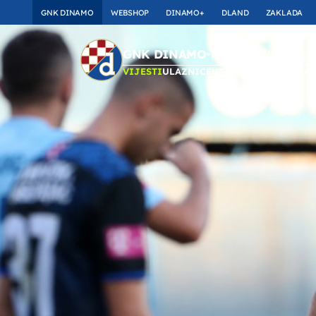
GNK DINAMO
WEBSHOP
DINAMO+
DLAND
ZAKLADA
TOP_BAR.Membersh
GNK DINAMO
VIJESTI
ULAZNICE
UTAKMICE
MOMČAD
A