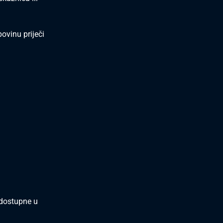
vinu priječi
i dostupne u