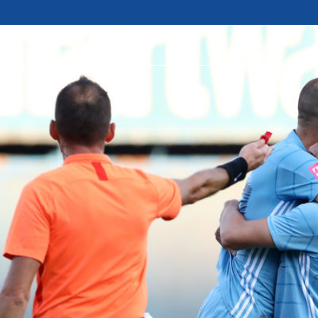
ipSuffix
KADEMIJA
KLUB
UČLANI SE