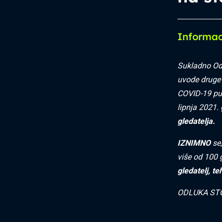
Informac
Sukladno Od
uvode druge 
COVID-19 put
lipnja 2021.
gledatelja.
IZNIMNO
se,
više od 100 
gledatelj, t
ODLUKA STO