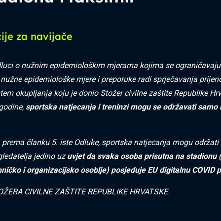
ije za navijače
luci o nužnim epidemiološkim mjerama kojima se ograničavaju 
nužne epidemiološke mjere i preporuke radi sprječavanja prijen
em okupljanja koju je donio Stožer civilne zaštite Republike Hr
 godine,
sportska natjecanja i treninzi mogu se održavati samo
 prema članku 5. iste Odluke, sportska natjecanja mogu održati 
gledatelja jedino uz
uvjet da svaka osoba prisutna na stadionu 
ehničko i organizacijsko osoblje) posjeduje EU digitalnu COVID 
ŽERA CIVILNE ZAŠTITE REPUBLIKE HRVATSKE