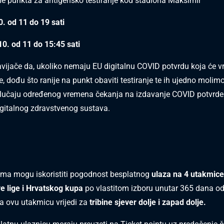
e punkta za antigensko testiranje kod stadiona Maksimir
. od 11 do 19 sati
10. od 11 do 15:45 sati
ijače da, ukoliko nemaju EU digitalnu COVID potvrdu koja će vri
, dođu što ranije na punkt obaviti testiranje te ih ujedno molim
 slučaju određenog vremena čekanja na izdavanje COVID potvrd
igitalnog zdravstvenog sustava.
ma mogu iskoristiti pogodnost besplatnog
ulaza na 4 utakmice
e lige i Hrvatskog kupa
po vlastitom izboru unutar 365 dana od
 ovu utakmicu vrijedi za
tribine sjever dolje i zapad dolje.