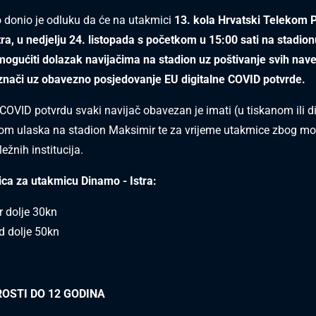
donio je odluku da će na utakmici
13. kola Hrvatski Telekom P
ra, u nedjelju 24. listopada s početkom u 15:00 sati na stadion
ogućiti dolazak navijačima na stadion uz poštivanje svih nav
o znači uz obavezno posjedovanje EU digitalne COVID potvrde.
 COVID potvrdu svaki navijač obavezan je imati (u tiskanom ili 
ikom ulaska na stadion Maksimir te za vrijeme utakmice zbog m
ežnih institucija.
ica za utakmicu Dinamo - Istra:
r dolje 30kn
d dolje 50kn
OSTI DO 12 GODINA