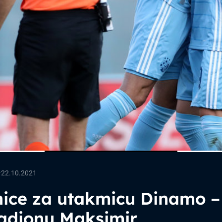
—
22.10.2021
ice za utakmicu Dinamo –
tadionu Maksimir