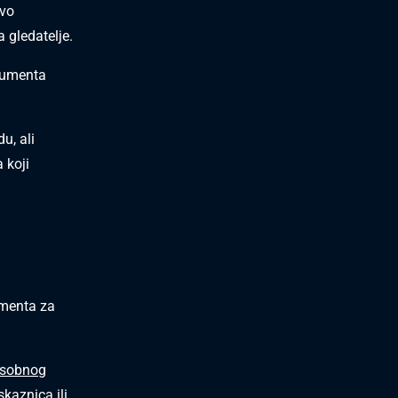
avo
gledatelje.
okumenta
u, ali
 koji
menta za
osobnog
skaznica ili