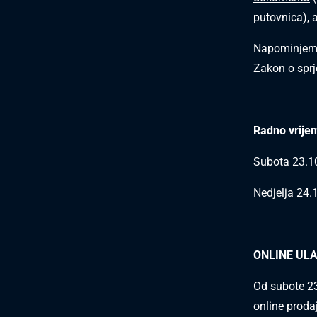
putovnica), 
Napominjemo
Zakon o sprj
Radno vrijem
Subota 23.10
Nedjelja 24.
ONLINE UL
Od subote 23.
online prodaj