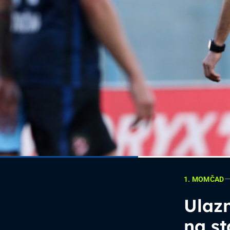
1. MOMČAD
Ulazn
na s