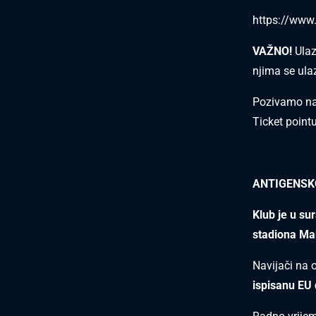
https://www
VAŽNO!
Ulaz
njima se ula
Pozivamo nav
Ticket point
ANTIGENSK
Klub je u su
stadiona Ma
Navijači na 
ispisanu EU