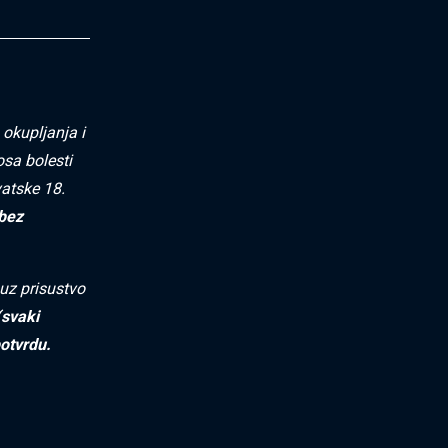
okupljanja i
osa bolesti
vatske 18.
 bez
uz prisustvo
(svaki
potvrdu.