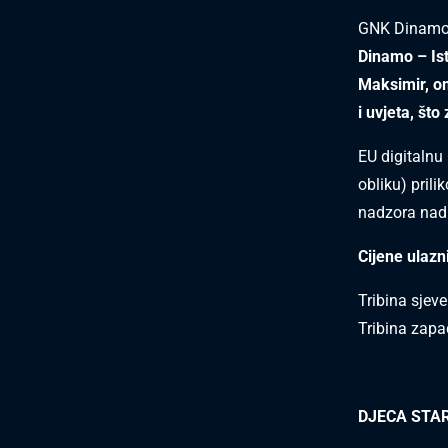
GNK Dinamo 
Dinamo – Ist
Maksimir,
om
i uvjeta, št
EU digitalnu
obliku) pril
nadzora nadl
Cijene ulazn
Tribina sjeve
Tribina zapa
DJECA STAR