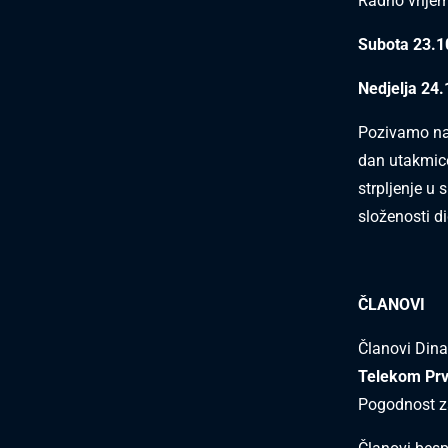
Radno vrijem
Subota 23.10
Nedjelja 24.
Pozivamo nav
dan utakmice
strpljenje u
složenosti d
ČLANOVI
Članovi Dina
Telekom Prv
Pogodnost za