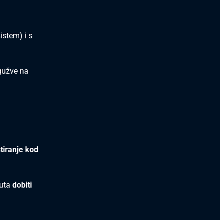
istem) i s
 gužve na
stiranje kod
nuta
dobiti