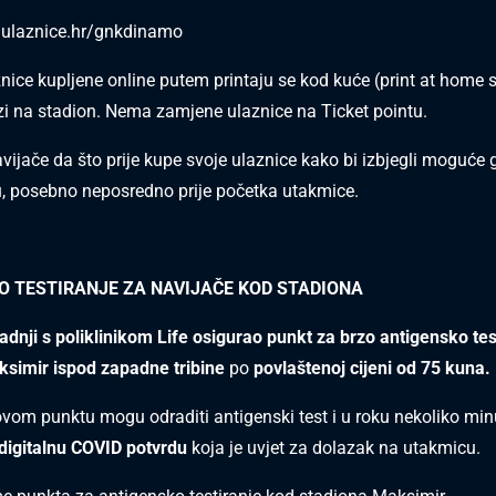
.ulaznice.hr/gnkdinamo
nice kupljene online putem printaju se kod kuće (print at home s
zi na stadion. Nema zamjene ulaznice na Ticket pointu.
ijače da što prije kupe svoje ulaznice kako bi izbjegli moguće
u, posebno neposredno prije početka utakmice.
O TESTIRANJE ZA NAVIJAČE KOD STADIONA
radnji s poliklinikom Life osigurao punkt za brzo antigensko te
ksimir ispod zapadne tribine
po
povlaštenoj cijeni od 75 kuna.
ovom punktu mogu odraditi antigenski test i u roku nekoliko mi
 digitalnu COVID potvrdu
koja je uvjet za dolazak na utakmicu.