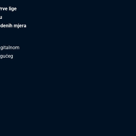
rve lige
u
edenih mjera
digitalnom
ogućeg