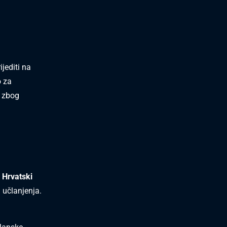
jediti na
o za
e zbog
 Hrvatski
 učlanjenja.