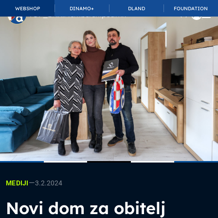
WEBSHOP
DINAMO+
DLAND
FOUNDATION
TOP_BAR.MembershipSuffix
—
3.2.2024
MEDIJI
Novi dom za obitelj